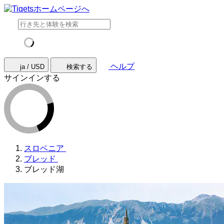
ヘルプ
ja / USD
検索する
サインインする
スロベニア
ブレッド
ブレッド湖