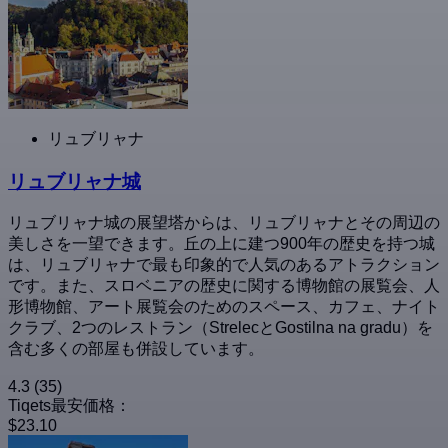
リュブリャナ
リュブリャナ城
リュブリャナ城の展望塔からは、リュブリャナとその周辺の
美しさを一望できます。丘の上に建つ900年の歴史を持つ城
は、リュブリャナで最も印象的で人気のあるアトラクション
です。また、スロベニアの歴史に関する博物館の展覧会、人
形博物館、アート展覧会のためのスペース、カフェ、ナイト
クラブ、2つのレストラン（StrelecとGostilna na gradu）を
含む多くの部屋も併設しています。
4.3
(35)
Tiqets最安価格：
$23.10