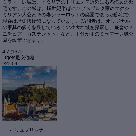
ミラマーレ城は、イタリアのトリエステ近郊にある海辺の邸
宅です。この城は、19世紀半ばにハプスブルク家のマクシ
ミリアン大公とその妻シャーロットの楽園であった邸宅で、
現在は歴史博物館になっています。 訪問者は、オリジナル
の家具の多くを残しているこの壮大な城を探索し、厩舎やミ
ニチュア「カステレット」など、手付かずのミラマーレ城公
園を散策できます。
4.2
(167)
Tiqets最安価格：
$23.69
リュブリャナ