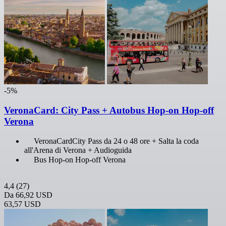
-5%
VeronaCard: City Pass + Autobus Hop-on Hop-off
Verona
VeronaCardCity Pass da 24 o 48 ore + Salta la coda
all'Arena di Verona + Audioguida
Bus Hop-on Hop-off Verona
4,4
(27)
Da
66,92 USD
63,57 USD