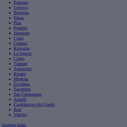
Palermo
Genova
Bologna
Siena
Pisa
Pompei
Sirmione
Capri
Catania
Ravenna
La Spezia
Como
Trapani
Agrigento
Rimini
Modena
Ercolano
Taormina
San Gimignano
Amalfi
Castelnuovo del Garda
Bari
Viterbo
Esplora Italia