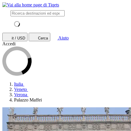
Aiuto
it / USD
Cerca
Accedi
Italia
Veneto
Verona
Palazzo Maffei