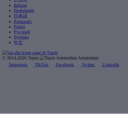
Italiano
Nederlands
日本語
Português
Polski
Русский
Svenska
中文
© 2014-2026 Tiqets
Amsterdam
Instagram
TikTok
Facebook
Twitter
LinkedIn