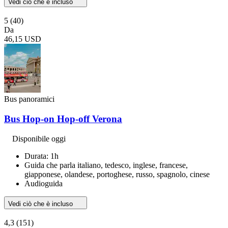
Vedi ciò che è incluso
5
(40)
Da
46,15 USD
Bus panoramici
Bus Hop-on Hop-off Verona
Disponibile oggi
Durata: 1h
Guida che parla italiano, tedesco, inglese, francese,
giapponese, olandese, portoghese, russo, spagnolo, cinese
Audioguida
Vedi ciò che è incluso
4,3
(151)