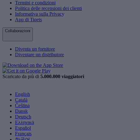
Termini e condizioni
Politica delle recensioni dei clienti
Informativa sulla Privacy
App di Tiqets
Collaborazioni
Diventa un fornitore
Diventare un distributore
Scaricato da più di
5.000.000 viaggiatori
English
Català
Čeština
Dansk
Deutsch
Ελληνικά
Español
Français
한국어