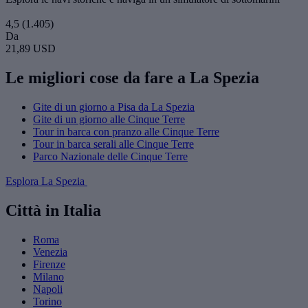
4,5
(1.405)
Da
21,89 USD
Le migliori cose da fare a La Spezia
Gite di un giorno a Pisa da La Spezia
Gite di un giorno alle Cinque Terre
Tour in barca con pranzo alle Cinque Terre
Tour in barca serali alle Cinque Terre
Parco Nazionale delle Cinque Terre
Esplora La Spezia
Città in Italia
Roma
Venezia
Firenze
Milano
Napoli
Torino