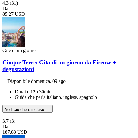
4,3
(31)
Da
85,27 USD
Gite di un giorno
Cinque Terre: Gita di un giorno da Firenze +
degustazioni
Disponibile
domenica, 09 ago
Durata: 12h 30min
Guida che parla italiano, inglese, spagnolo
Vedi ciò che è incluso
3,7
(3)
Da
187,83 USD