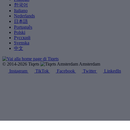
한국어
Italiano
Nederlands
日本語
Português
Polski
Русский
Svenska
中文
© 2014-2026 Tiqets
Amsterdam
Instagram
TikTok
Facebook
Twitter
LinkedIn