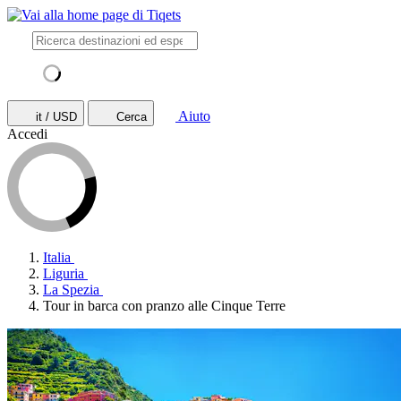
Aiuto
it / USD
Cerca
Accedi
Italia
Liguria
La Spezia
Tour in barca con pranzo alle Cinque Terre