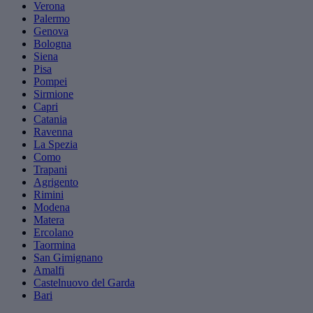
Verona
Palermo
Genova
Bologna
Siena
Pisa
Pompei
Sirmione
Capri
Catania
Ravenna
La Spezia
Como
Trapani
Agrigento
Rimini
Modena
Matera
Ercolano
Taormina
San Gimignano
Amalfi
Castelnuovo del Garda
Bari