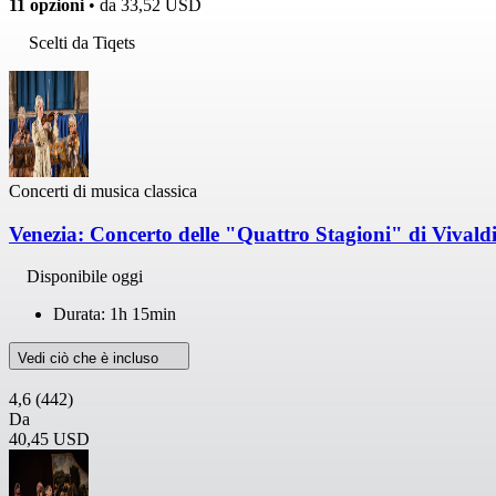
11 opzioni
• da
33,52 USD
Scelti da Tiqets
Concerti di musica classica
Venezia: Concerto delle "Quattro Stagioni" di Vivaldi
Disponibile oggi
Durata: 1h 15min
Vedi ciò che è incluso
4,6
(442)
Da
40,45 USD