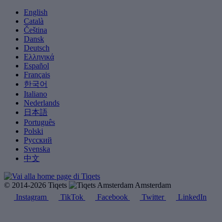
English
Català
Čeština
Dansk
Deutsch
Ελληνικά
Español
Français
한국어
Italiano
Nederlands
日本語
Português
Polski
Русский
Svenska
中文
© 2014-2026 Tiqets
Amsterdam
Instagram
TikTok
Facebook
Twitter
LinkedIn