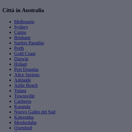
Città in Australia
Melbourne
Sydney
Cairns
Brisbane
Surfers Paradise
Perth
Gold Coast
Darwin
Hobart
Port Douglas
Alice Springs
Adelaide
Airlie Beach
Yulara
Townsville
Canberra
Kuranda
Nuovo Galles del Sud
Katoomba
Mooloolaba
Oxenford