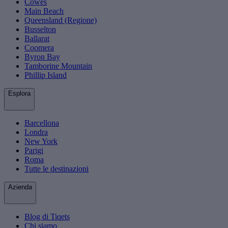
Cowes
Main Beach
Queensland (Regione)
Busselton
Ballarat
Coomera
Byron Bay
Tamborine Mountain
Phillip Island
Esplora
Barcellona
Londra
New York
Parigi
Roma
Tutte le destinazioni
Azienda
Blog di Tiqets
Chi siamo