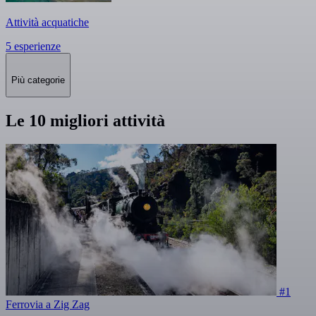
Attività acquatiche
5 esperienze
Più categorie
Le 10 migliori attività
#1
Ferrovia a Zig Zag