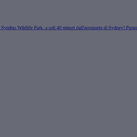
ui al Symbio Wildlife Park, a soli 40 minuti dall'aeroporto di Sydney! Preno