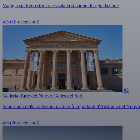
Viaggia sul treno storico e visita la stazione di segnalazione
4,5
(18 recensioni)
#2
Galleria d'arte del Nuovo Galles del Sud
Scopri una delle collezioni d'arte più importanti d'Australia nel Nuov
4,6
(26 recensioni)