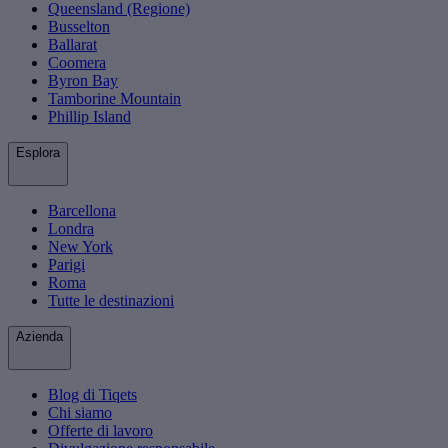
Queensland (Regione)
Busselton
Ballarat
Coomera
Byron Bay
Tamborine Mountain
Phillip Island
Esplora
Barcellona
Londra
New York
Parigi
Roma
Tutte le destinazioni
Azienda
Blog di Tiqets
Chi siamo
Offerte di lavoro