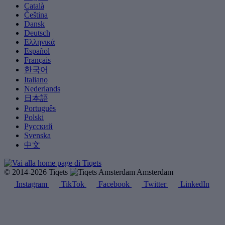
Català
Čeština
Dansk
Deutsch
Ελληνικά
Español
Français
한국어
Italiano
Nederlands
日本語
Português
Polski
Русский
Svenska
中文
© 2014-2026 Tiqets
Amsterdam
Instagram
TikTok
Facebook
Twitter
LinkedIn