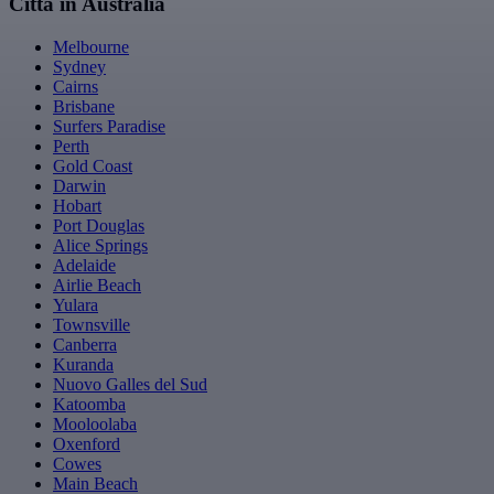
Città in Australia
Melbourne
Sydney
Cairns
Brisbane
Surfers Paradise
Perth
Gold Coast
Darwin
Hobart
Port Douglas
Alice Springs
Adelaide
Airlie Beach
Yulara
Townsville
Canberra
Kuranda
Nuovo Galles del Sud
Katoomba
Mooloolaba
Oxenford
Cowes
Main Beach