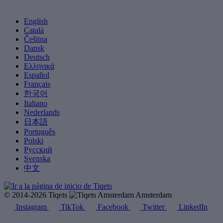
English
Català
Čeština
Dansk
Deutsch
Ελληνικά
Español
Français
한국어
Italiano
Nederlands
日本語
Português
Polski
Русский
Svenska
中文
© 2014-2026 Tiqets
Amsterdam
Instagram
TikTok
Facebook
Twitter
LinkedIn