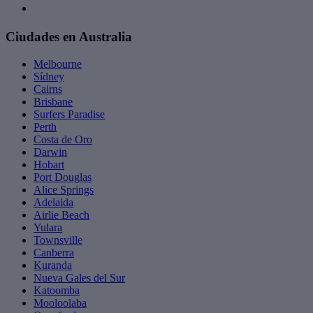
Ciudades en Australia
Melbourne
Sídney
Cairns
Brisbane
Surfers Paradise
Perth
Costa de Oro
Darwin
Hobart
Port Douglas
Alice Springs
Adelaida
Airlie Beach
Yulara
Townsville
Canberra
Kuranda
Nueva Gales del Sur
Katoomba
Mooloolaba