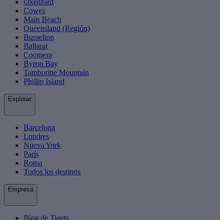
Oxenford
Cowes
Main Beach
Queensland (Región)
Busselton
Ballarat
Coomera
Byron Bay
Tamborine Mountain
Phillip Island
Explorar
Barcelona
Londres
Nueva York
París
Roma
Todos los destinos
Empresa
Blog de Tiqets