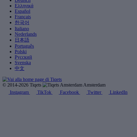
Deutsch
Ελληνικά
Español
Français
한국어
Italiano
Nederlands
日本語
Português
Polski
Русский
Svenska
中文
© 2014-2026 Tiqets
Amsterdam
Instagram
TikTok
Facebook
Twitter
LinkedIn