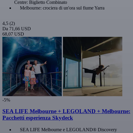
Centre: Biglietto Combinato
Melbourne: crociera di un'ora sul fiume Yarra
4,5
(2)
Da
71,66 USD
68,07 USD
-5%
SEA LIFE Melbourne + LEGOLAND + Melbourne:
Pacchetti esperienza Skydeck
SEA LIFE Melbourne e LEGOLAND® Discovery