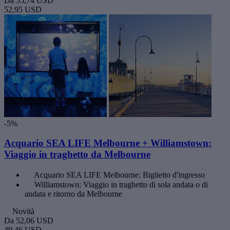
Da
55,74 USD
52,95 USD
-5%
Acquario SEA LIFE Melbourne + Williamstown:
Viaggio in traghetto da Melbourne
Acquario SEA LIFE Melbourne: Biglietto d'ingresso
Williamstown: Viaggio in traghetto di sola andata o di
andata e ritorno da Melbourne
Novità
Da
52,06 USD
49,46 USD