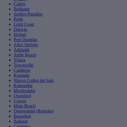
Cairns
Brisbane
Surfers Paradise
Perth
Gold Coast
Darwin
Hobart
Port Douglas
Alice Springs
Adelaide
Airlie Beach
Yulara
Townsville
Canberra
Kuranda
Nuovo Galles del Sud
Katoomba
Mooloolaba
Oxenford
Cowes
Main Beach
Queensland (Regione)
Busselton
Ballarat
Coomera