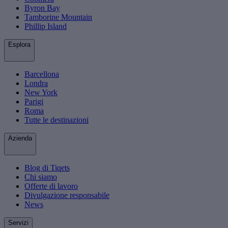
Byron Bay
Tamborine Mountain
Phillip Island
Esplora
Barcellona
Londra
New York
Parigi
Roma
Tutte le destinazioni
Azienda
Blog di Tiqets
Chi siamo
Offerte di lavoro
Divulgazione responsabile
News
Servizi