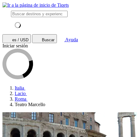
Ayuda
es / USD
Buscar
Iniciar sesión
Italia
Lacio
Roma
Teatro Marcello