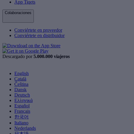
App Tiqets
Colaboraciones
Conviértete en proveedor
Conviértete en distribuidor
Descargado por
5.000.000 viajeros
English
Català
Čeština
Dansk
Deutsch
Ελληνικά
Español
Français
한국어
Italiano
Nederlands
日本語