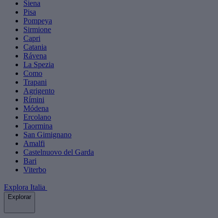
Siena
Pisa
Pompeya
Sirmione
Capri
Catania
Rávena
La Spezia
Como
Trapani
Agrigento
Rímini
Módena
Ercolano
Taormina
San Gimignano
Amalfi
Castelnuovo del Garda
Bari
Viterbo
Explora Italia
Explorar