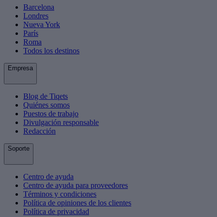
Barcelona
Londres
Nueva York
París
Roma
Todos los destinos
Empresa
Blog de Tiqets
Quiénes somos
Puestos de trabajo
Divulgación responsable
Redacción
Soporte
Centro de ayuda
Centro de ayuda para proveedores
Términos y condiciones
Política de opiniones de los clientes
Política de privacidad