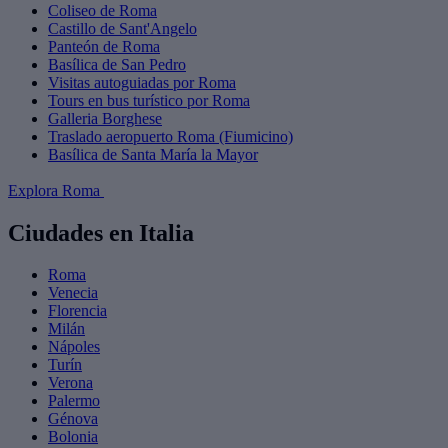
Coliseo de Roma
Castillo de Sant'Angelo
Panteón de Roma
Basílica de San Pedro
Visitas autoguiadas por Roma
Tours en bus turístico por Roma
Galleria Borghese
Traslado aeropuerto Roma (Fiumicino)
Basílica de Santa María la Mayor
Explora Roma
Ciudades en Italia
Roma
Venecia
Florencia
Milán
Nápoles
Turín
Verona
Palermo
Génova
Bolonia