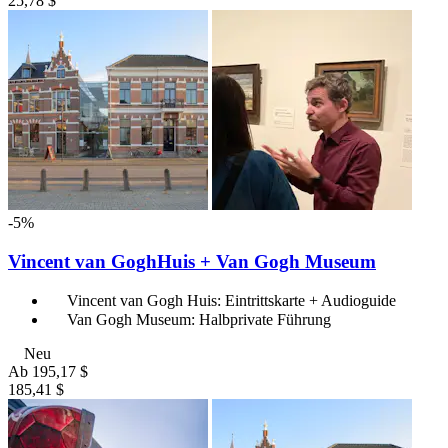
25,78 $
-5%
Vincent van GoghHuis + Van Gogh Museum
Vincent van Gogh Huis: Eintrittskarte + Audioguide
Van Gogh Museum: Halbprivate Führung
Neu
Ab
195,17 $
185,41 $