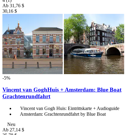
4
(1)
Ab
31,76 $
30,16 $
-5%
Vincent van GoghHuis + Amsterdam: Blue Boat
Grachtenrundfahrt
Vincent van Gogh Huis: Eintrittskarte + Audioguide
Amsterdam: Grachtenrundfahrt by Blue Boat
Neu
Ab
27,14 $