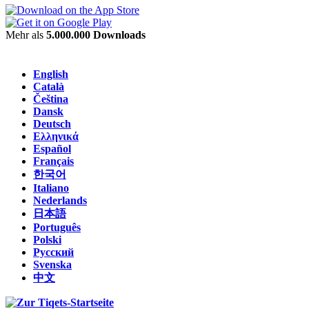
Mehr als
5.000.000 Downloads
English
Català
Čeština
Dansk
Deutsch
Ελληνικά
Español
Français
한국어
Italiano
Nederlands
日本語
Português
Polski
Русский
Svenska
中文