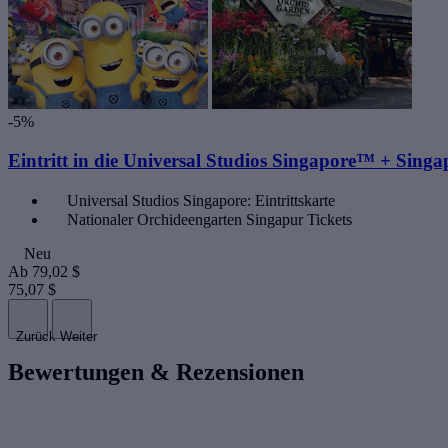
-5%
Eintritt in die Universal Studios Singapore™ + Sing
Universal Studios Singapore: Eintrittskarte
Nationaler Orchideengarten Singapur Tickets
Neu
Ab
79,02 $
75,07 $
Zurück
Weiter
Bewertungen & Rezensionen