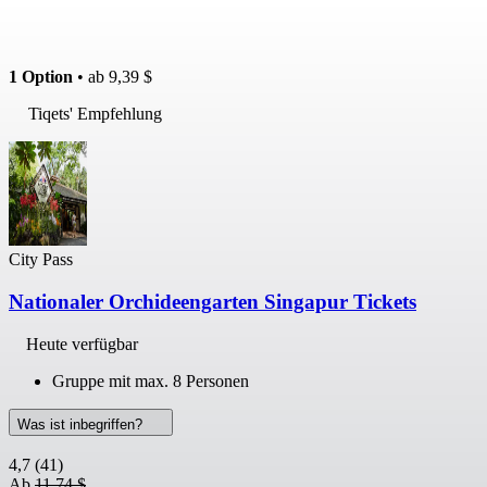
1 Option
• ab
9,39 $
Tiqets' Empfehlung
City Pass
Nationaler Orchideengarten Singapur Tickets
Heute verfügbar
Gruppe mit max. 8 Personen
Was ist inbegriffen?
4,7
(41)
Ab
11,74 $