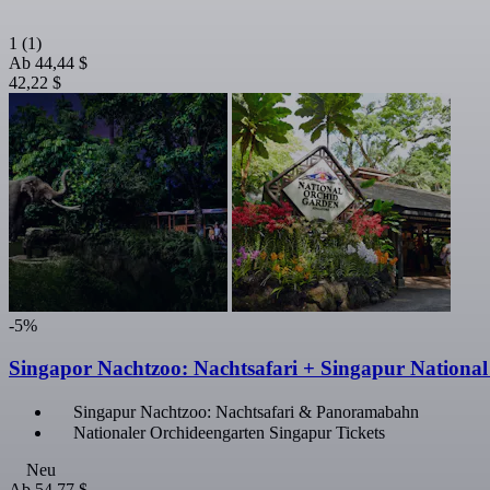
1
(1)
Ab
44,44 $
42,22 $
-5%
Singapor Nachtzoo: Nachtsafari + Singapur Nationa
Singapur Nachtzoo: Nachtsafari & Panoramabahn
Nationaler Orchideengarten Singapur Tickets
Neu
Ab
54,77 $