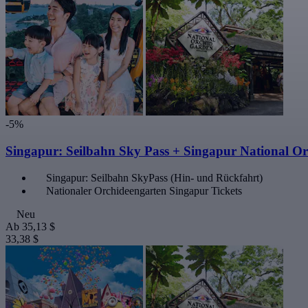
-5%
Singapur: Seilbahn Sky Pass + Singapur National O
Singapur: Seilbahn SkyPass (Hin- und Rückfahrt)
Nationaler Orchideengarten Singapur Tickets
Neu
Ab
35,13 $
33,38 $