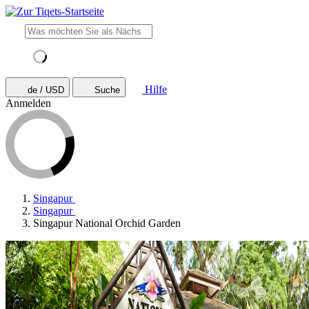
Hilfe
de / USD
Suche
Anmelden
Singapur
Singapur
Singapur National Orchid Garden