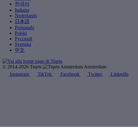
한국어
Italiano
Nederlands
日本語
Português
Polski
Русский
Svenska
中文
© 2014-2026 Tiqets
Amsterdam
Instagram
TikTok
Facebook
Twitter
LinkedIn