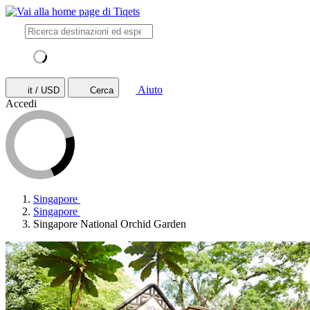
Aiuto
it / USD
Cerca
Accedi
Singapore
Singapore
Singapore National Orchid Garden