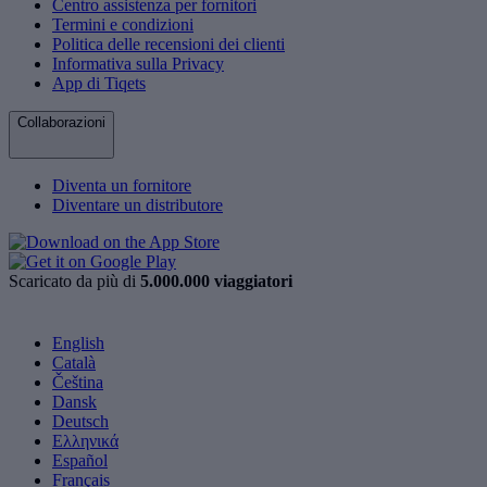
Centro assistenza per fornitori
Termini e condizioni
Politica delle recensioni dei clienti
Informativa sulla Privacy
App di Tiqets
Collaborazioni
Diventa un fornitore
Diventare un distributore
Scaricato da più di
5.000.000 viaggiatori
English
Català
Čeština
Dansk
Deutsch
Ελληνικά
Español
Français