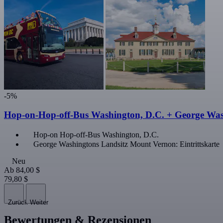
-5%
Hop-on-Hop-off-Bus Washington, D.C. + George Wa
Hop-on Hop-off-Bus Washington, D.C.
George Washingtons Landsitz Mount Vernon: Eintrittskarte
Neu
Ab
84,00 $
79,80 $
Zurück
Weiter
Bewertungen & Rezensionen