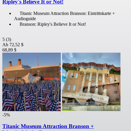
Ripley's Believe It or Not!
Titanic Museum Attraction Branson: Eintrittskarte +
Audioguide
Branson: Ripley's Believe It or Not!
5
(3)
Ab
72,52 $
68,89 $
-5%
Titanic Museum Attraction Branson +