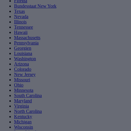
Florida
Bundesstaat New York
Texas
Nevada
Illinois
Tennessee
Hawaii
Massachusetts
Pennsylvania
Georgien
Louisiana
Washington
Arizona
Colorado
New Jersey
Missouri
Ohio
Minnesota
South Carolina
Maryland
Virginia
North Carolina
Kentucky
Michigan
Wisconsin