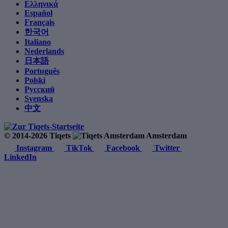
Ελληνικά
Español
Français
한국어
Italiano
Nederlands
日本語
Português
Polski
Русский
Svenska
中文
© 2014-2026 Tiqets
Amsterdam
Instagram
TikTok
Facebook
Twitter
LinkedIn