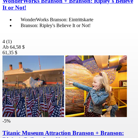
WonderWorks Branson + Branson: Ripley's Believe
It or Not!
WonderWorks Branson: Eintrittskarte
Branson: Ripley's Believe It or Not!
4
(1)
Ab
64,58 $
61,35 $
-5%
Titanic Museum Attraction Branson + Branson: