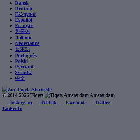
Dansk
Deutsch
Ελληνικά
Español
Français
한국어
Italiano
Nederlands
日本語
Português
Polski
Русский
Svenska
中文
© 2014-2026 Tiqets
Amsterdam
Instagram
TikTok
Facebook
Twitter
LinkedIn