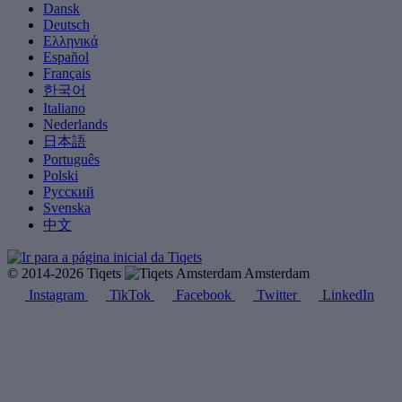
Dansk
Deutsch
Ελληνικά
Español
Français
한국어
Italiano
Nederlands
日本語
Português
Polski
Русский
Svenska
中文
© 2014-2026 Tiqets
Amsterdam
Instagram
TikTok
Facebook
Twitter
LinkedIn