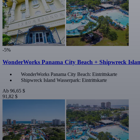
-5%
WonderWorks Panama City Beach + Shipwreck Island
WonderWorks Panama City Beach: Eintrittskarte
Shipwreck Island Wasserpark: Eintrittskarte
Ab
96,65 $
91,82 $