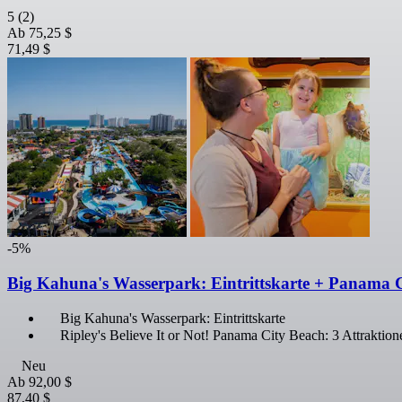
5
(2)
Ab
75,25 $
71,49 $
-5%
Big Kahuna's Wasserpark: Eintrittskarte + Panama C
Big Kahuna's Wasserpark: Eintrittskarte
Ripley's Believe It or Not! Panama City Beach: 3 Attraktio
Neu
Ab
92,00 $
87,40 $