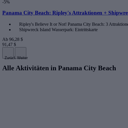
-5%
Panama City Beach: Ripley's Attraktionen + Shipwrec
Ripley's Believe It or Not! Panama City Beach: 3 Attraktio
Shipwreck Island Wasserpark: Eintrittskarte
Ab
96,28 $
91,47 $
Zurück
Weiter
Alle Aktivitäten in Panama City Beach