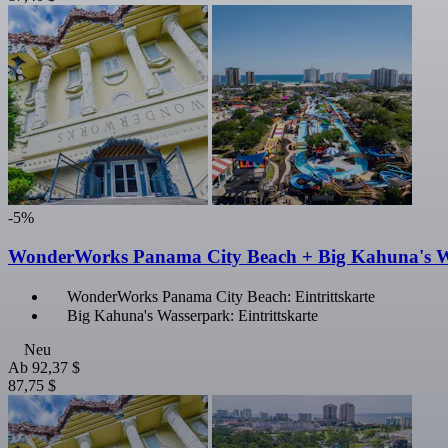
-5%
WonderWorks Panama City Beach + Big Kahuna's Was
WonderWorks Panama City Beach: Eintrittskarte
Big Kahuna's Wasserpark: Eintrittskarte
Neu
Ab
92,37 $
87,75 $