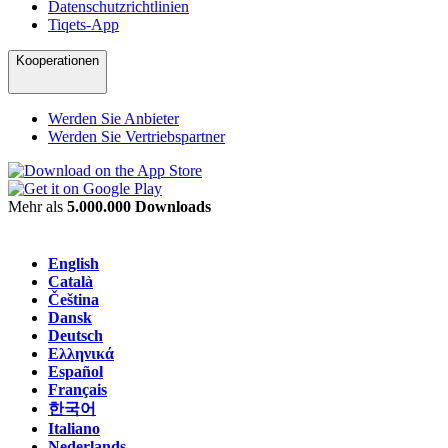
Datenschutzrichtlinien
Tiqets-App
Kooperationen
Werden Sie Anbieter
Werden Sie Vertriebspartner
Mehr als
5.000.000 Downloads
English
Català
Čeština
Dansk
Deutsch
Ελληνικά
Español
Français
한국어
Italiano
Nederlands