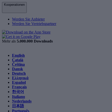
Kooperationen
Werden Sie Anbieter
Werden Sie Vertriebspartner
Mehr als
5.000.000 Downloads
English
Català
Čeština
Dansk
Deutsch
Ελληνικά
Español
Français
한국어
Italiano
Nederlands
日本語
Português