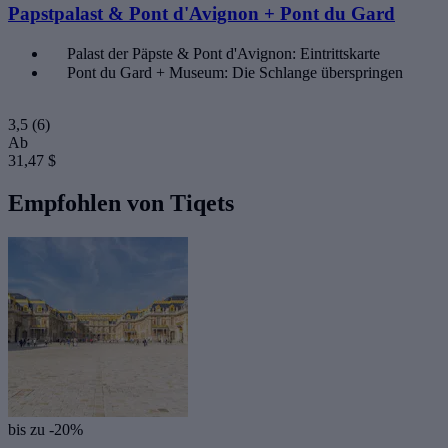
Papstpalast & Pont d'Avignon + Pont du Gard
Palast der Päpste & Pont d'Avignon: Eintrittskarte
Pont du Gard + Museum: Die Schlange überspringen
3,5
(6)
Ab
31,47 $
Empfohlen von Tiqets
bis zu -20%