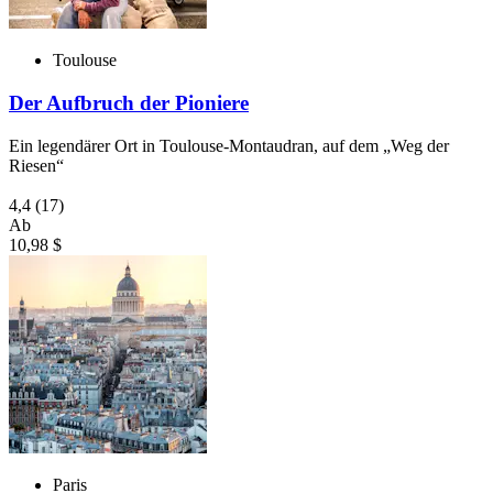
Toulouse
Der Aufbruch der Pioniere
Ein legendärer Ort in Toulouse-Montaudran, auf dem „Weg der
Riesen“
4,4
(17)
Ab
10,98 $
Paris