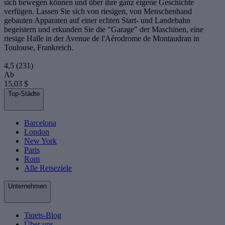
sich bewegen können und über ihre ganz eigene Geschichte
verfügen. Lassen Sie sich von riesigen, von Menschenhand
gebauten Apparaten auf einer echten Start- und Landebahn
begeistern und erkunden Sie die "Garage" der Maschinen, eine
riesige Halle in der Avenue de l'Aérodrome de Montaudran in
Toulouse, Frankreich.
4,5
(231)
Ab
15,03 $
Top-Städte
Barcelona
London
New York
Paris
Rom
Alle Reiseziele
Unternehmen
Tiqets-Blog
Über uns