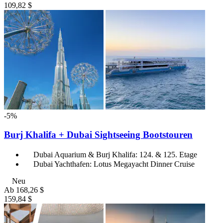
109,82 $
-5%
Burj Khalifa + Dubai Sightseeing Bootstouren
Dubai Aquarium & Burj Khalifa: 124. & 125. Etage
Dubai Yachthafen: Lotus Megayacht Dinner Cruise
Neu
Ab
168,26 $
159,84 $