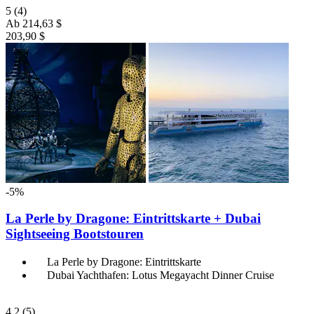
5
(4)
Ab
214,63 $
203,90 $
-5%
La Perle by Dragone: Eintrittskarte + Dubai
Sightseeing Bootstouren
La Perle by Dragone: Eintrittskarte
Dubai Yachthafen: Lotus Megayacht Dinner Cruise
4,2
(5)