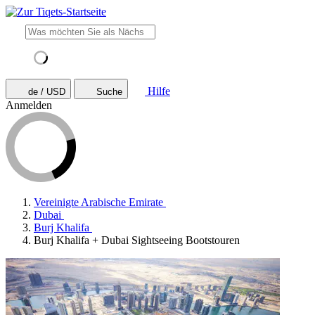
Hilfe
de / USD
Suche
Anmelden
Vereinigte Arabische Emirate
Dubai
Burj Khalifa
Burj Khalifa + Dubai Sightseeing Bootstouren