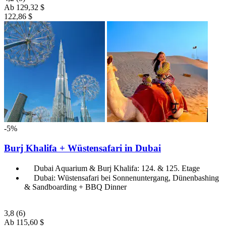
Ab
129,32 $
122,86 $
-5%
Burj Khalifa + Wüstensafari in Dubai
Dubai Aquarium & Burj Khalifa: 124. & 125. Etage
Dubai: Wüstensafari bei Sonnenuntergang, Dünenbashing
& Sandboarding + BBQ Dinner
3,8
(6)
Ab
115,60 $