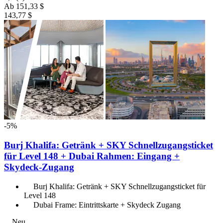
Ab
151,33 $
143,77 $
-5%
Burj Khalifa: Getränk + SKY Schnellzugangsticket
für Level 148 + Dubai Rahmen: Eingang +
Skydeck-Zugang
Burj Khalifa: Getränk + SKY Schnellzugangsticket für
Level 148
Dubai Frame: Eintrittskarte + Skydeck Zugang
Neu