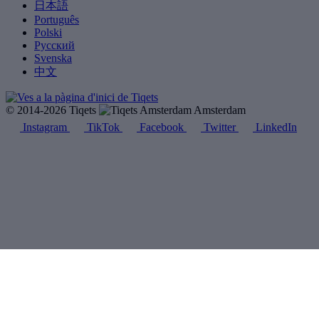
日本語
Português
Polski
Русский
Svenska
中文
© 2014-2026 Tiqets
Amsterdam
Instagram
TikTok
Facebook
Twitter
LinkedIn