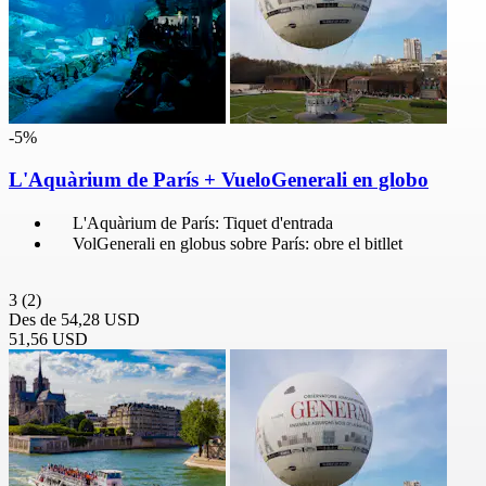
-5%
L'Aquàrium de París + VueloGenerali en globo
L'Aquàrium de París: Tiquet d'entrada
VolGenerali en globus sobre París: obre el bitllet
3
(2)
Des de
54,28 USD
51,56 USD