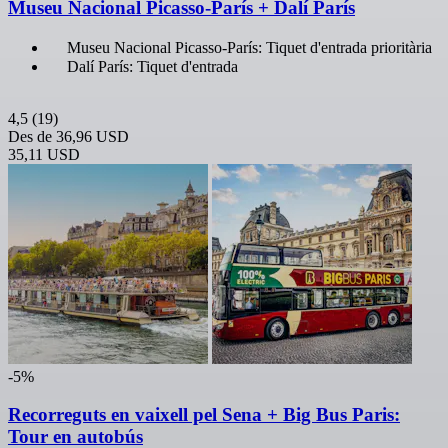
Museu Nacional Picasso-París + Dalí París
Museu Nacional Picasso-París: Tiquet d'entrada prioritària
Dalí París: Tiquet d'entrada
4,5
(19)
Des de
36,96 USD
35,11 USD
-5%
Recorreguts en vaixell pel Sena + Big Bus Paris:
Tour en autobús