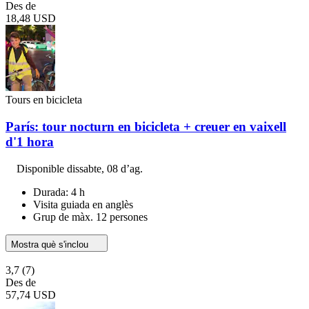
Des de
18,48 USD
Tours en bicicleta
París: tour nocturn en bicicleta + creuer en vaixell
d'1 hora
Disponible
dissabte, 08 d’ag.
Durada: 4 h
Visita guiada en anglès
Grup de màx. 12 persones
Mostra què s'inclou
3,7
(7)
Des de
57,74 USD