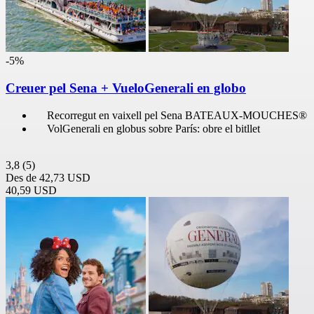
-5%
Creuer pel Sena + VueloGenerali en globo
Recorregut en vaixell pel Sena BATEAUX-MOUCHES®
VolGenerali en globus sobre París: obre el bitllet
3,8
(5)
Des de
42,73 USD
40,59 USD