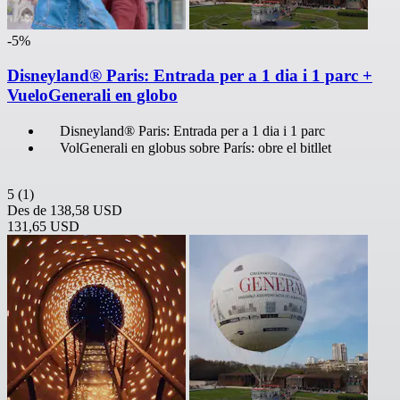
-5%
Disneyland® Paris: Entrada per a 1 dia i 1 parc +
VueloGenerali en globo
Disneyland® Paris: Entrada per a 1 dia i 1 parc
VolGenerali en globus sobre París: obre el bitllet
5
(1)
Des de
138,58 USD
131,65 USD