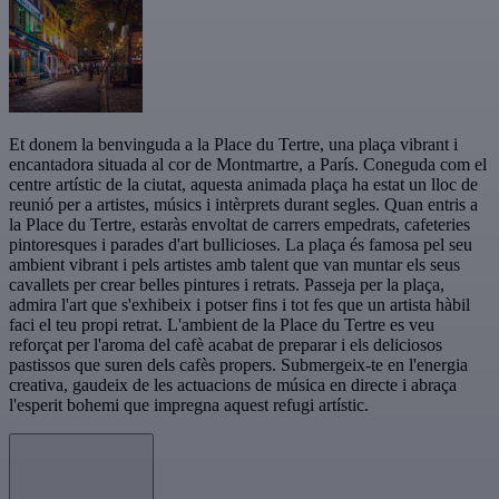
Et donem la benvinguda a la Place du Tertre, una plaça vibrant i
encantadora situada al cor de Montmartre, a París. Coneguda com el
centre artístic de la ciutat, aquesta animada plaça ha estat un lloc de
reunió per a artistes, músics i intèrprets durant segles. Quan entris a
la Place du Tertre, estaràs envoltat de carrers empedrats, cafeteries
pintoresques i parades d'art bullicioses. La plaça és famosa pel seu
ambient vibrant i pels artistes amb talent que van muntar els seus
cavallets per crear belles pintures i retrats. Passeja per la plaça,
admira l'art que s'exhibeix i potser fins i tot fes que un artista hàbil
faci el teu propi retrat. L'ambient de la Place du Tertre es veu
reforçat per l'aroma del cafè acabat de preparar i els deliciosos
pastissos que suren dels cafès propers. Submergeix-te en l'energia
creativa, gaudeix de les actuacions de música en directe i abraça
l'esperit bohemi que impregna aquest refugi artístic.