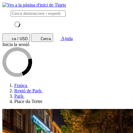
Ajuda
ca / USD
Cerca
Inicia la sessió
França
Regió de París
París
Place du Tertre