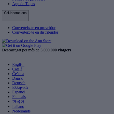
App de Tiqets
Col·laboracions
Converteix-te en proveïdor
Converteix-te en distribuïdor
Descarregat per més de
5.000.000 viatgers
English
Català
Čeština
Dansk
Deutsch
Ελληνικά
Español
Français
한국어
Italiano
Nederlands