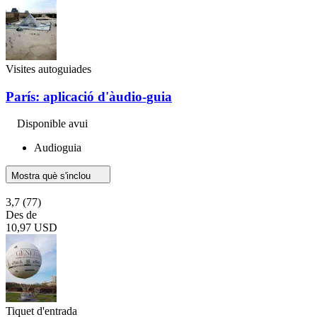
Visites autoguiades
París: aplicació d'àudio-guia
Disponible avui
Audioguia
Mostra què s'inclou
3,7
(77)
Des de
10,97 USD
Tiquet d'entrada