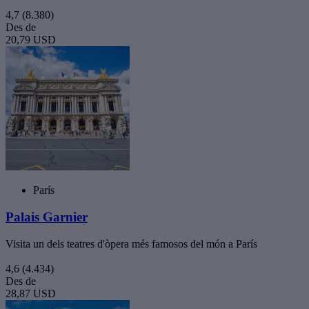
4,7
(8.380)
Des de
20,79 USD
París
Palais Garnier
Visita un dels teatres d'òpera més famosos del món a París
4,6
(4.434)
Des de
28,87 USD