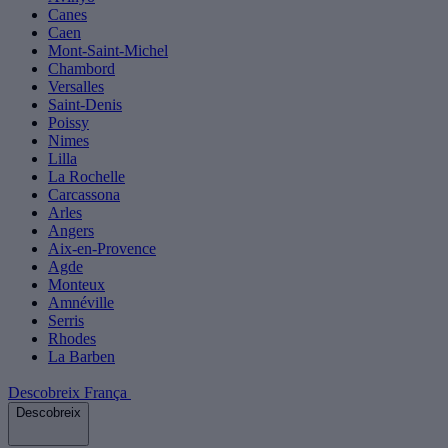
Canes
Caen
Mont-Saint-Michel
Chambord
Versalles
Saint-Denis
Poissy
Nimes
Lilla
La Rochelle
Carcassona
Arles
Angers
Aix-en-Provence
Agde
Monteux
Amnéville
Serris
Rhodes
La Barben
Descobreix França
Descobreix