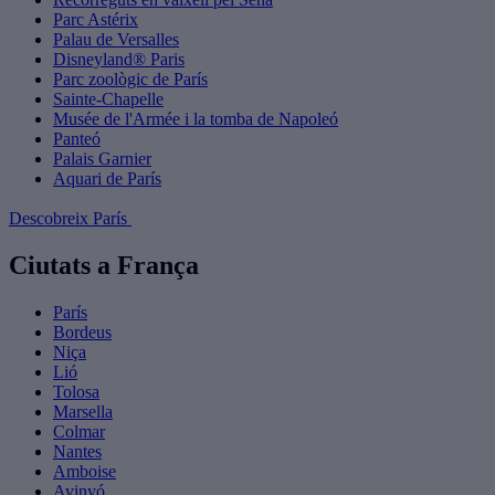
Parc Astérix
Palau de Versalles
Disneyland® Paris
Parc zoològic de París
Sainte-Chapelle
Musée de l'Armée i la tomba de Napoleó
Panteó
Palais Garnier
Aquari de París
Descobreix París
Ciutats a França
París
Bordeus
Niça
Lió
Tolosa
Marsella
Colmar
Nantes
Amboise
Avinyó