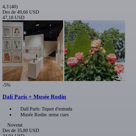
4,3
(40)
Des de
49,66 USD
47,18 USD
-5%
Dalí París + Musée Rodin
Dalí París: Tiquet d'entrada
Musée Rodin: sense cues
Novetat
Des de
35,80 USD
34,01 USD