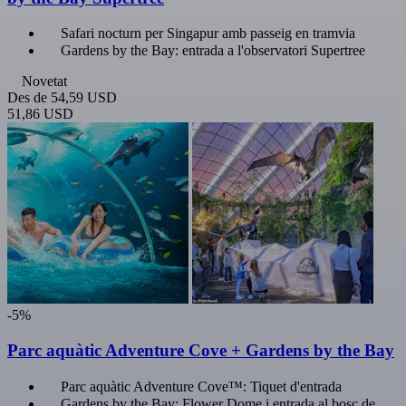
Safari nocturn per Singapur amb passeig en tramvia
Gardens by the Bay: entrada a l'observatori Supertree
Novetat
Des de
54,59 USD
51,86 USD
-5%
Parc aquàtic Adventure Cove + Gardens by the Bay
Parc aquàtic Adventure Cove™: Tiquet d'entrada
Gardens by the Bay: Flower Dome i entrada al bosc de