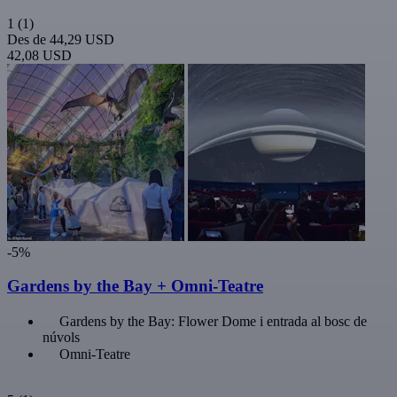
1
(1)
Des de
44,29 USD
42,08 USD
-5%
Gardens by the Bay + Omni-Teatre
Gardens by the Bay: Flower Dome i entrada al bosc de
núvols
Omni-Teatre