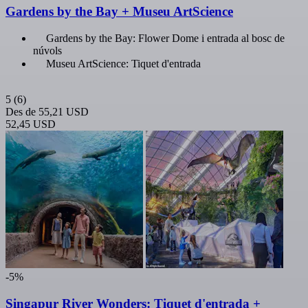
Gardens by the Bay + Museu ArtScience
Gardens by the Bay: Flower Dome i entrada al bosc de
núvols
Museu ArtScience: Tiquet d'entrada
5
(6)
Des de
55,21 USD
52,45 USD
-5%
Singapur River Wonders: Tiquet d'entrada +