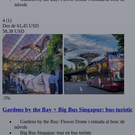
núvols
4
(1)
Des de
61,45 USD
58,38 USD
-5%
Gardens by the Bay + Big Bus Singapur: bus turístic
Gardens by the Bay: Flower Dome i entrada al bosc de
núvols
Big Bus Singapur: tour en bus turístic