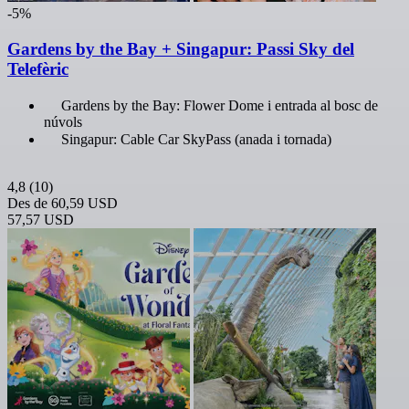
-5%
Gardens by the Bay + Singapur: Passi Sky del
Telefèric
Gardens by the Bay: Flower Dome i entrada al bosc de
núvols
Singapur: Cable Car SkyPass (anada i tornada)
4,8
(10)
Des de
60,59 USD
57,57 USD