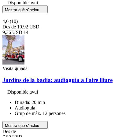
Disponible avui
Mostra què s'inclou
4,6
(10)
Des de
10,92 USD
9,36 USD
14
Visita guiada
Jardins de la badia: audioguia a l'aire lliure
Disponible avui
Durada: 20 min
Audioguia
Grup de màx. 12 persones
Mostra què s'inclou
Des de
7,80 USD