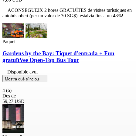
ACONSEGUEIX 2 hores GRATUÏTES de visites turístiques en
autobús obert (per un valor de 30 SG$): estalvia fins a un 48%!
Paquet
Gardens by the Bay: Tiquet d'entrada + Fun
gratuïtVee Open-Top Bus Tour
Disponible avui
Mostra què s'inclou
4
(6)
Des de
59,27 USD