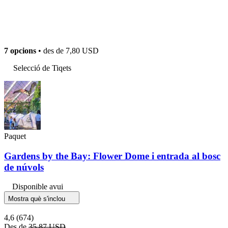
7 opcions
• des de
7,80 USD
Selecció de Tiqets
Paquet
Gardens by the Bay: Flower Dome i entrada al bosc
de núvols
Disponible avui
Mostra què s'inclou
4,6
(674)
Des de
35,87 USD