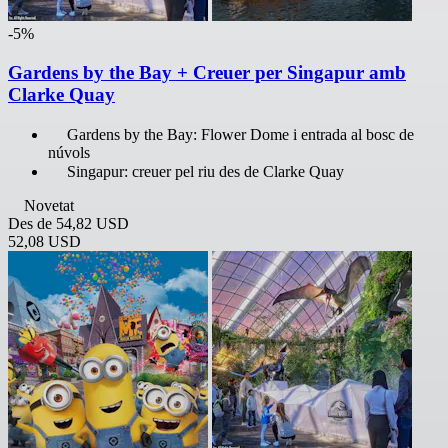
-5%
Gardens by the Bay + Creuer per Singapur amb
Clarke Quay
Gardens by the Bay: Flower Dome i entrada al bosc de
núvols
Singapur: creuer pel riu des de Clarke Quay
Novetat
Des de
54,82 USD
52,08 USD