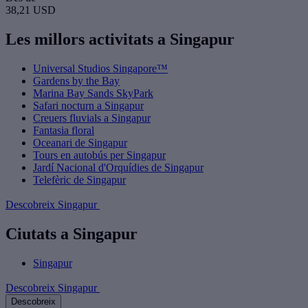
38,21 USD
Les millors activitats a Singapur
Universal Studios Singapore™
Gardens by the Bay
Marina Bay Sands SkyPark
Safari nocturn a Singapur
Creuers fluvials a Singapur
Fantasia floral
Oceanari de Singapur
Tours en autobús per Singapur
Jardí Nacional d'Orquídies de Singapur
Telefèric de Singapur
Descobreix Singapur
Ciutats a Singapur
Singapur
Descobreix Singapur
Descobreix