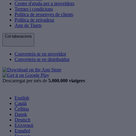
Centre d'ajuda per a proveïdors
Termes i condicions
Política de ressenyes de clients
Política de privadesa
App de Tiqets
Col·laboracions
Converteix-te en proveïdor
Converteix-te en distribuïdor
Descarregat per més de
5.000.000 viatgers
English
Català
Čeština
Dansk
Deutsch
Ελληνικά
Español