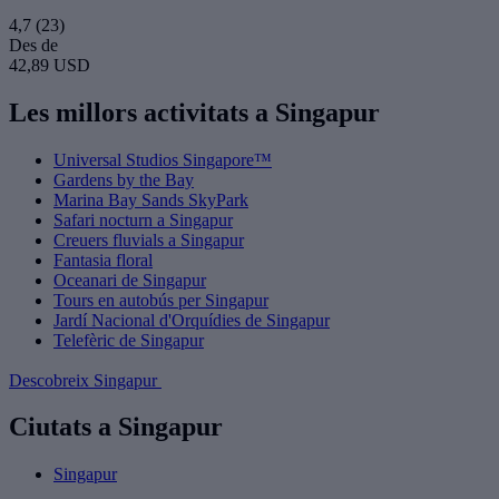
4,7
(23)
Des de
42,89 USD
Les millors activitats a Singapur
Universal Studios Singapore™
Gardens by the Bay
Marina Bay Sands SkyPark
Safari nocturn a Singapur
Creuers fluvials a Singapur
Fantasia floral
Oceanari de Singapur
Tours en autobús per Singapur
Jardí Nacional d'Orquídies de Singapur
Telefèric de Singapur
Descobreix Singapur
Ciutats a Singapur
Singapur