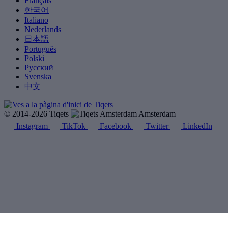
Français
한국어
Italiano
Nederlands
日本語
Português
Polski
Русский
Svenska
中文
© 2014-2026 Tiqets
Amsterdam
Instagram
TikTok
Facebook
Twitter
LinkedIn