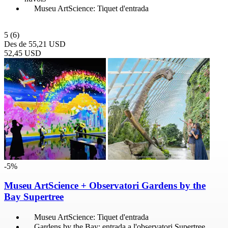
Museu ArtScience: Tiquet d'entrada
5
(6)
Des de
55,21 USD
52,45 USD
-5%
Museu ArtScience + Observatori Gardens by the
Bay Supertree
Museu ArtScience: Tiquet d'entrada
Gardens by the Bay: entrada a l'observatori Supertree