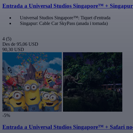
Entrada a Universal Studios Singapore™ + Singapur: 
Universal Studios Singapore™: Tiquet d'entrada
Singapur: Cable Car SkyPass (anada i tornada)
4
(5)
Des de
95,06 USD
90,30 USD
-5%
Entrada a Universal Studios Singapore™ + Safari no