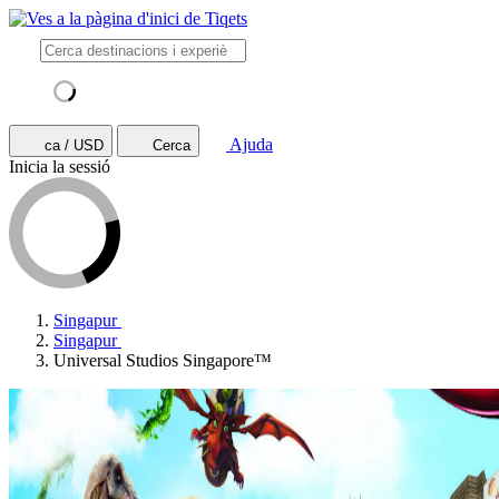
Ajuda
ca / USD
Cerca
Inicia la sessió
Singapur
Singapur
Universal Studios Singapore™