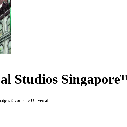
sal Studios Singapor
natges favorits de Universal