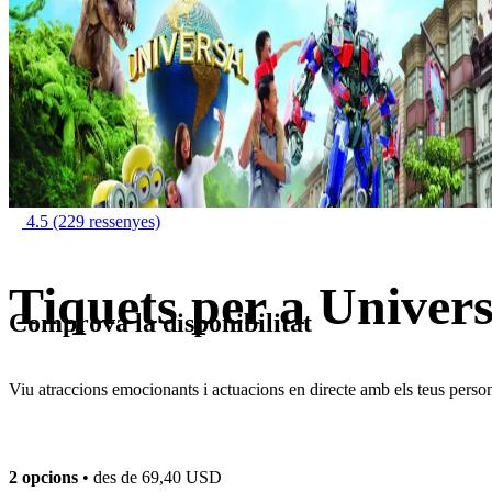
4.5
(229 ressenyes)
Tiquets per a Univer
Comprova la disponibilitat
Viu atraccions emocionants i actuacions en directe amb els teus perso
2 opcions
• des de
69,40 USD