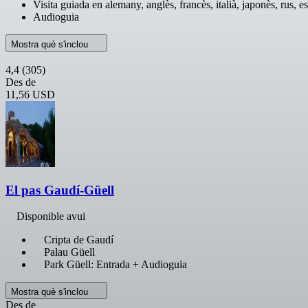
Visita guiada en alemany, anglès, francès, italià, japonès, rus, e
Audioguia
Mostra què s'inclou
4,4
(305)
Des de
11,56 USD
El pas Gaudí-Güell
Disponible avui
Cripta de Gaudí
Palau Güell
Park Güell: Entrada + Audioguia
Mostra què s'inclou
Des de