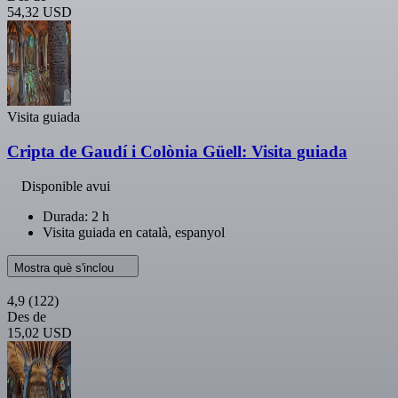
54,32 USD
Visita guiada
Cripta de Gaudí i Colònia Güell: Visita guiada
Disponible avui
Durada: 2 h
Visita guiada en català, espanyol
Mostra què s'inclou
4,9
(122)
Des de
15,02 USD