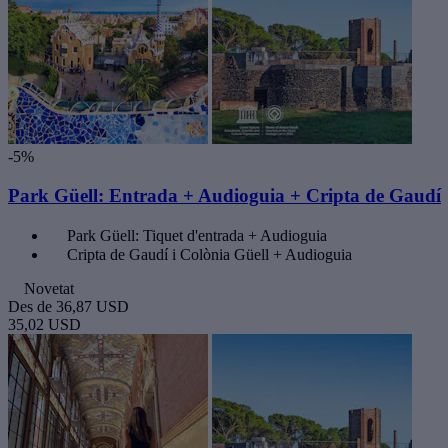
-5%
Park Güell: Entrada + Audioguia + Cripta de Gaudí
Park Güell: Tiquet d'entrada + Audioguia
Cripta de Gaudí i Colònia Güell + Audioguia
Novetat
Des de
36,87 USD
35,02 USD