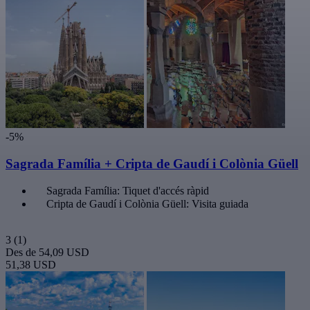
-5%
Sagrada Família + Cripta de Gaudí i Colònia Güell
Sagrada Família: Tiquet d'accés ràpid
Cripta de Gaudí i Colònia Güell: Visita guiada
3
(1)
Des de
54,09 USD
51,38 USD