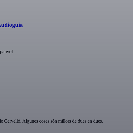
Audioguia
espanyol
e Cervelló. Algunes coses són millors de dues en dues.