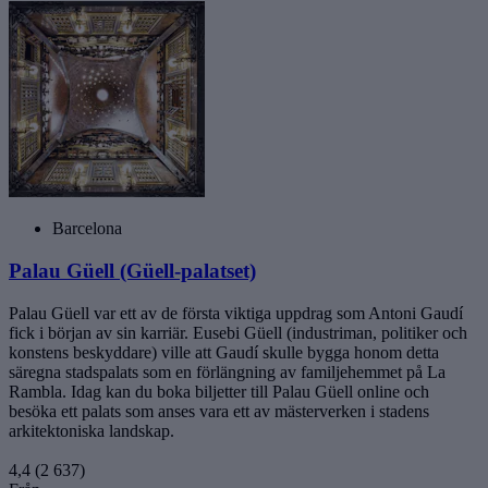
Barcelona
Palau Güell (Güell-palatset)
Palau Güell var ett av de första viktiga uppdrag som Antoni Gaudí
fick i början av sin karriär. Eusebi Güell (industriman, politiker och
konstens beskyddare) ville att Gaudí skulle bygga honom detta
säregna stadspalats som en förlängning av familjehemmet på La
Rambla. Idag kan du boka biljetter till Palau Güell online och
besöka ett palats som anses vara ett av mästerverken i stadens
arkitektoniska landskap.
4,4
(2 637)