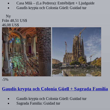
Casa Milà – (La Pedrera): Entrébiljett + Ljudguide
Gaudís krypta och Colonia Güell: Guidad tur
Ny
Från
48,51 US$
46,08 US$
-5%
Gaudís krypta och Colonia Güell + Sagrada Familia
Gaudís krypta och Colonia Güell: Guidad tur
Sagrada Familia: Guidad tur