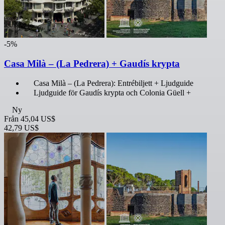
-5%
Casa Milà – (La Pedrera) + Gaudís krypta
Casa Milà – (La Pedrera): Entrébiljett + Ljudguide
Ljudguide för Gaudís krypta och Colonia Güell +
Ny
Från
45,04 US$
42,79 US$