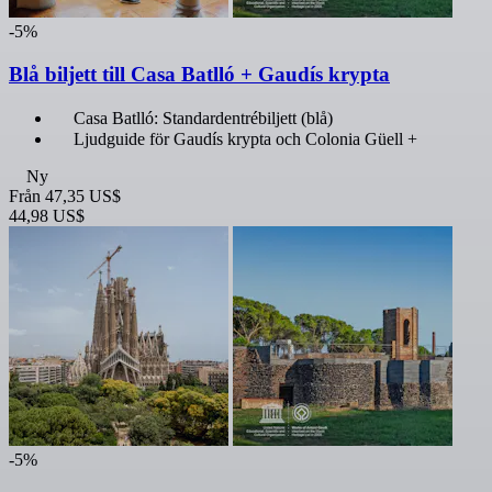
-5%
Blå biljett till Casa Batlló + Gaudís krypta
Casa Batlló: Standardentrébiljett (blå)
Ljudguide för Gaudís krypta och Colonia Güell +
Ny
Från
47,35 US$
44,98 US$
-5%