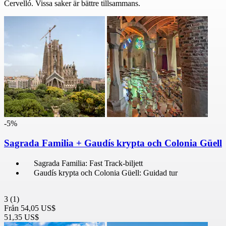
Cervelló. Vissa saker är bättre tillsammans.
-5%
Sagrada Familia + Gaudís krypta och Colonia Güell
Sagrada Familia: Fast Track-biljett
Gaudís krypta och Colonia Güell: Guidad tur
3
(1)
Från
54,05 US$
51,35 US$