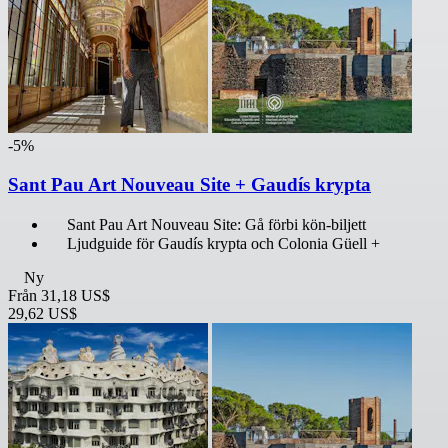
-5%
Sant Pau Art Nouveau Site + Gaudís krypta
Sant Pau Art Nouveau Site: Gå förbi kön-biljett
Ljudguide för Gaudís krypta och Colonia Güell +
Ny
Från
31,18 US$
29,62 US$