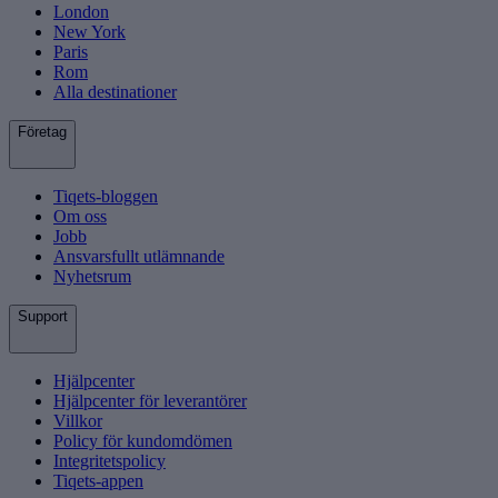
London
New York
Paris
Rom
Alla destinationer
Företag
Tiqets-bloggen
Om oss
Jobb
Ansvarsfullt utlämnande
Nyhetsrum
Support
Hjälpcenter
Hjälpcenter för leverantörer
Villkor
Policy för kundomdömen
Integritetspolicy
Tiqets-appen