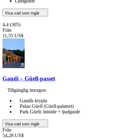
Ljudguide
Visa vad som ingår
4,4
(305)
Från
11,55 US$
Gaudí – Güell-passet
Tillgänglig imorgon
Gaudís krypta
Palau Güell (Güell-palatset)
Park Güell: Inträde + ljudguide
Visa vad som ingår
Från
54,28 US$