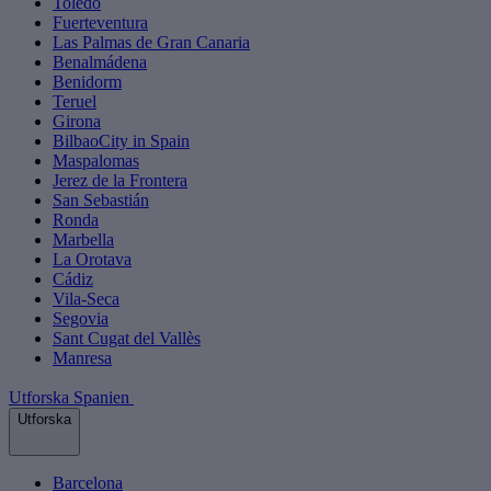
Toledo
Fuerteventura
Las Palmas de Gran Canaria
Benalmádena
Benidorm
Teruel
Girona
BilbaoCity in Spain
Maspalomas
Jerez de la Frontera
San Sebastián
Ronda
Marbella
La Orotava
Cádiz
Vila-Seca
Segovia
Sant Cugat del Vallès
Manresa
Utforska Spanien
Utforska
Barcelona