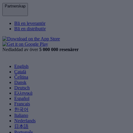
Partnerskap
Bli en leverantör
Bli en distributör
Nedladdad av över
5 000 000 resenärer
English
Català
Čeština
Dansk
Deutsch
Ελληνικά
Español
Français
한국어
Italiano
Nederlands
日本語
Português