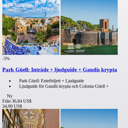
-5%
Park Güell: Inträde + ljudguide + Gaudís krypta
Park Güell: Entrébiljett + Ljudguide
Ljudguide för Gaudís krypta och Colonia Güell +
Ny
Från
36,84 US$
34,99 US$