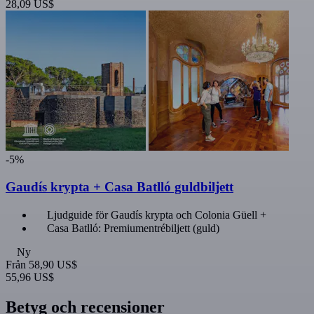
28,09 US$
-5%
Gaudís krypta + Casa Batlló guldbiljett
Ljudguide för Gaudís krypta och Colonia Güell +
Casa Batlló: Premiumentrébiljett (guld)
Ny
Från
58,90 US$
55,96 US$
Betyg och recensioner