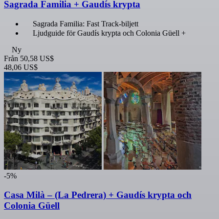
Sagrada Familia + Gaudís krypta
Sagrada Familia: Fast Track-biljett
Ljudguide för Gaudís krypta och Colonia Güell +
Ny
Från
50,58 US$
48,06 US$
-5%
Casa Milà – (La Pedrera) + Gaudís krypta och
Colonia Güell