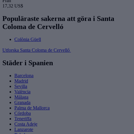
Från
17,32 US$
Populäraste sakerna att göra i Santa
Coloma de Cervelló
Colònia Güell
Utforska Santa Coloma de Cervelló
Städer i Spanien
Barcelona
Madrid
Sevilla
València
Málaga
Granada
Palma de Mallorca
Córdoba
Teneriffa
Costa Adeje
Lanzarote