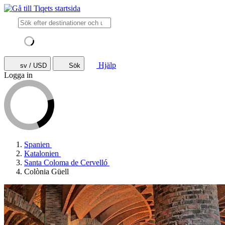
Hjälp
sv / USD
Sök
Logga in
Spanien
Katalonien
Santa Coloma de Cervelló
Colònia Güell