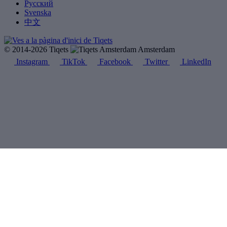
Русский
Svenska
中文
© 2014-2026 Tiqets
Amsterdam
Instagram
TikTok
Facebook
Twitter
LinkedIn