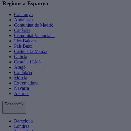
Regions a Espanya
Catalunya
Andalusia
Comunitat de Madrid
Canàries
Comunitat Valenciana
Illes Balears
País Basc
Castella-la Manxa
Galícia
Castella i Lleó
Aragó
Cantàbria
Múrcia
Extremadura
Navarra
Astúries
Descobreix
Barcelona
Londres