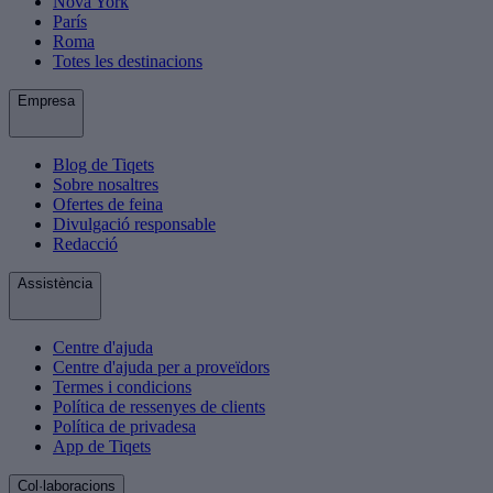
Nova York
París
Roma
Totes les destinacions
Empresa
Blog de Tiqets
Sobre nosaltres
Ofertes de feina
Divulgació responsable
Redacció
Assistència
Centre d'ajuda
Centre d'ajuda per a proveïdors
Termes i condicions
Política de ressenyes de clients
Política de privadesa
App de Tiqets
Col·laboracions