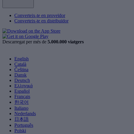
Converteix-te en proveïdor
Converteix-te en distribuïdor
Descarregat per més de
5.000.000 viatgers
English
Català
Čeština
Dansk
Deutsch
Ελληνικά
Español
Français
한국어
Italiano
Nederlands
日本語
Português
Polski