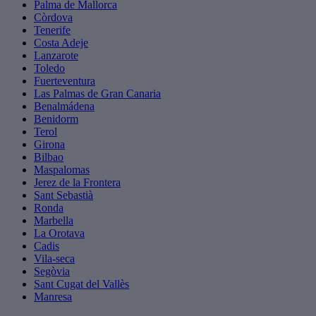
Palma de Mallorca
Còrdova
Tenerife
Costa Adeje
Lanzarote
Toledo
Fuerteventura
Las Palmas de Gran Canaria
Benalmádena
Benidorm
Terol
Girona
Bilbao
Maspalomas
Jerez de la Frontera
Sant Sebastià
Ronda
Marbella
La Orotava
Cadis
Vila-seca
Segòvia
Sant Cugat del Vallès
Manresa