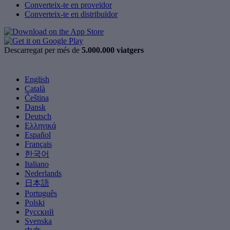
Converteix-te en proveïdor
Converteix-te en distribuïdor
Descarregat per més de
5.000.000 viatgers
English
Català
Čeština
Dansk
Deutsch
Ελληνικά
Español
Français
한국어
Italiano
Nederlands
日本語
Português
Polski
Русский
Svenska