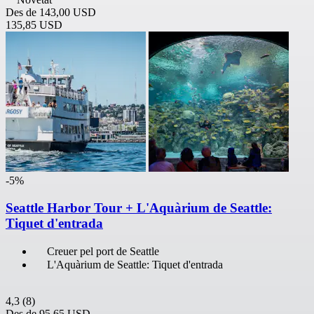
Des de
143,00 USD
135,85 USD
-5%
Seattle Harbor Tour + L'Aquàrium de Seattle:
Tiquet d'entrada
Creuer pel port de Seattle
L'Aquàrium de Seattle: Tiquet d'entrada
4,3
(8)
Des de
95,65 USD