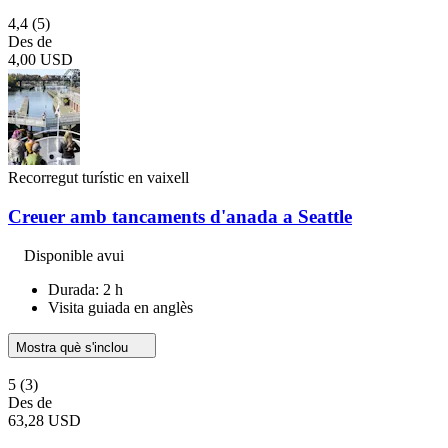
4,4
(5)
Des de
4,00 USD
Recorregut turístic en vaixell
Creuer amb tancaments d'anada a Seattle
Disponible avui
Durada: 2 h
Visita guiada en anglès
Mostra què s'inclou
5
(3)
Des de
63,28 USD