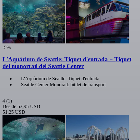
-5%
L'Aquàrium de Seattle: Tiquet d'entrada + Tiquet
del monorraíl del Seattle Center
L'Aquàrium de Seattle: Tiquet d'entrada
Seattle Center Monorail: bitllet de transport
4
(1)
Des de
53,95 USD
51,25 USD