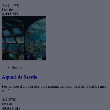
4,5
(1.749)
Des de
4,00 USD
Seattle
Aquari de Seattle
Fes un cop d'ull a la rica vida marina del nord-oest del Pacífic i més
enllà
4,3
(376)
Des de
49,95 USD