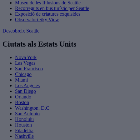
Museu de les Il·lusions de Seattle
Recorreguts en bus turístic per Seattle
Exposició de criatures exquisides
Observatori Sky View
Descobreix Seattle
Ciutats als Estats Units
Nova York
Las Vegas
San Francisco
Chicago
Miami
Los Angeles
San Diego
Orlando
Boston
Washington, D.C.
San Antonio
Honolulu
Houston
Filadèlfia
Nashville