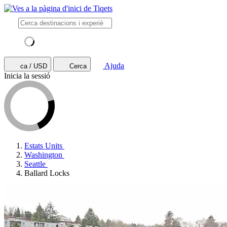
Ajuda
ca / USD
Cerca
Inicia la sessió
Estats Units
Washington
Seattle
Ballard Locks