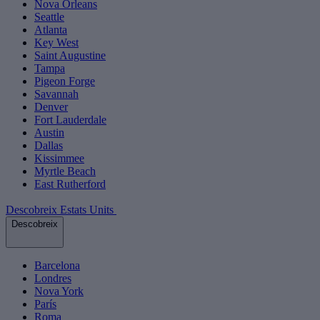
Nova Orleans
Seattle
Atlanta
Key West
Saint Augustine
Tampa
Pigeon Forge
Savannah
Denver
Fort Lauderdale
Austin
Dallas
Kissimmee
Myrtle Beach
East Rutherford
Descobreix Estats Units
Descobreix
Barcelona
Londres
Nova York
París
Roma