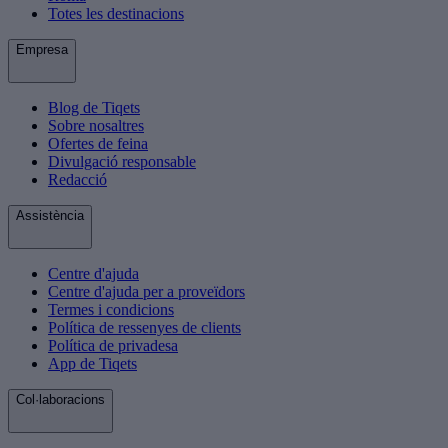
Totes les destinacions
Empresa
Blog de Tiqets
Sobre nosaltres
Ofertes de feina
Divulgació responsable
Redacció
Assistència
Centre d'ajuda
Centre d'ajuda per a proveïdors
Termes i condicions
Política de ressenyes de clients
Política de privadesa
App de Tiqets
Col·laboracions