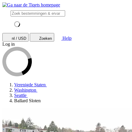
Help
nl / USD
Zoeken
Log in
Verenigde Staten
Washington
Seattle
Ballard Sloten