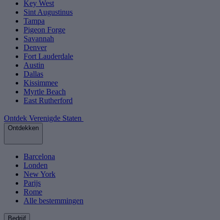
Key West
Sint Augustinus
Tampa
Pigeon Forge
Savannah
Denver
Fort Lauderdale
Austin
Dallas
Kissimmee
Myrtle Beach
East Rutherford
Ontdek Verenigde Staten
Ontdekken
Barcelona
Londen
New York
Parijs
Rome
Alle bestemmingen
Bedrijf