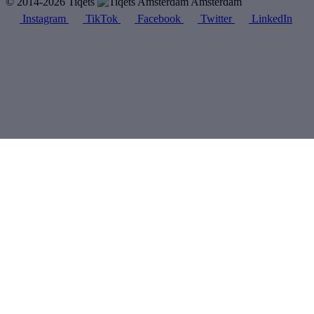
© 2014-2026 Tiqets
Amsterdam
Instagram
TikTok
Facebook
Twitter
LinkedIn