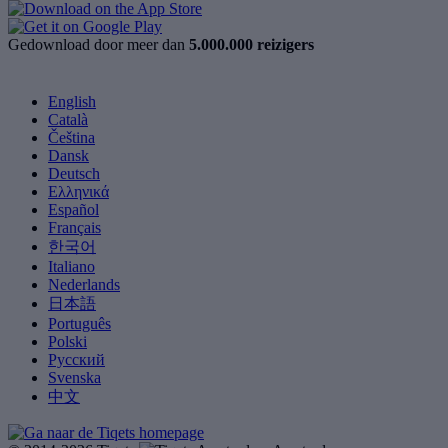
Gedownload door meer dan
5.000.000 reizigers
English
Català
Čeština
Dansk
Deutsch
Ελληνικά
Español
Français
한국어
Italiano
Nederlands
日本語
Português
Polski
Русский
Svenska
中文