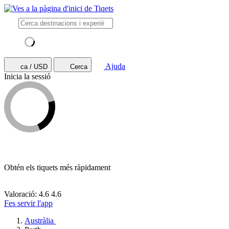
Ajuda
ca / USD
Cerca
Inicia la sessió
Obtén els tiquets més ràpidament
Valoració: 4.6
4.6
Fes servir l'app
Austràlia