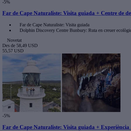
-5%
Far de Cape Naturaliste: Visita guiada + Centre de des
Far de Cape Naturaliste: Visita guiada
Dolphin Discovery Centre Bunbury: Ruta en creuer ecològi
Novetat
Des de
58,49 USD
55,57 USD
-5%
Far de Cape Naturaliste: Visita guiada + Experiència a