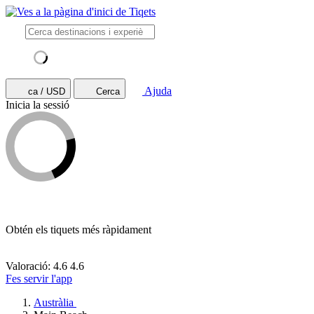
Ajuda
ca / USD
Cerca
Inicia la sessió
Obtén els tiquets més ràpidament
Valoració: 4.6
4.6
Fes servir l'app
Austràlia