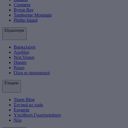
Coomera
Byron Bay
Tamborine Mountain
Phillip Island
Εξερεύνησε
Βαρκελώνη
Λονδίνο
Νέα Υόρκη
Παρίσι
Ρώμη
Όλοι οι προορισμοί
Εταιρεία
Tiqets Βlog
Σχετικά με εμάς
Εργασία
Υπεύθυνη Γνωστοποίηση
Νέα