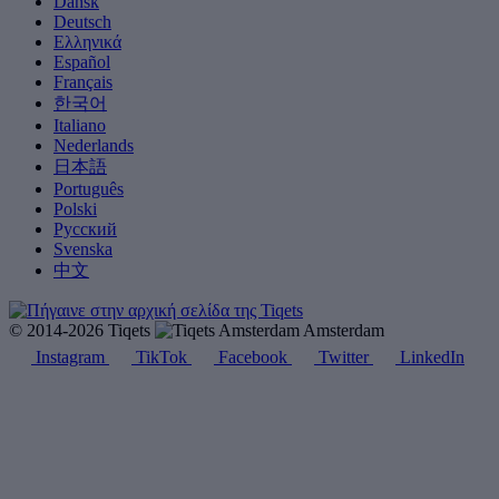
Dansk
Deutsch
Ελληνικά
Español
Français
한국어
Italiano
Nederlands
日本語
Português
Polski
Русский
Svenska
中文
© 2014-2026 Tiqets
Amsterdam
Instagram
TikTok
Facebook
Twitter
LinkedIn