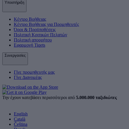
Υποστήριξη
Κέντρο Βοήθειας
Κέντρο Βοήθειας για Προμηθευτές
Όροι & Προϋποθέσεις
Πολιτική Κριτικών Πελατών
Πολιτική απορρήτου
Εφαρμογή Tiqets
Συνεργασίες
Γίνε προμηθευτής μας
Γίνε Διανομέας
Την έχουν κατεβάσει περισσότεροι από
5.000.000 ταξιδιώτες
English
Català
Čeština