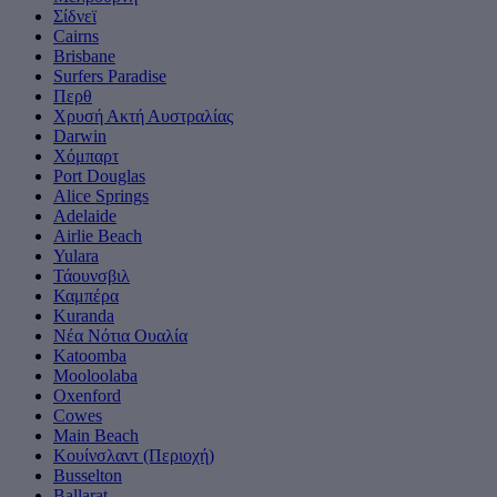
Σίδνεϊ
Cairns
Brisbane
Surfers Paradise
Περθ
Χρυσή Ακτή Αυστραλίας
Darwin
Χόμπαρτ
Port Douglas
Alice Springs
Adelaide
Airlie Beach
Yulara
Τάουνσβιλ
Καμπέρα
Kuranda
Νέα Νότια Ουαλία
Katoomba
Mooloolaba
Oxenford
Cowes
Main Beach
Κουίνσλαντ (Περιοχή)
Busselton
Ballarat