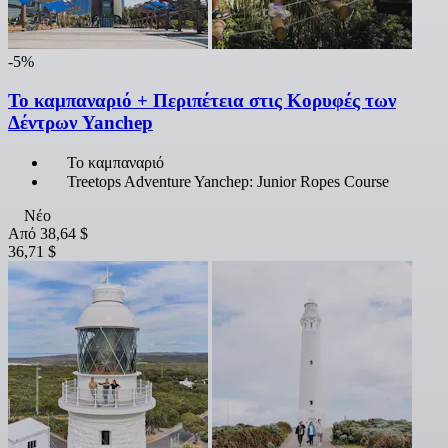
-5%
Το καμπαναριό + Περιπέτεια στις Κορυφές των
Δέντρων Yanchep
Το καμπαναριό
Treetops Adventure Yanchep: Junior Ropes Course
Νέο
Από
38,64 $
36,71 $