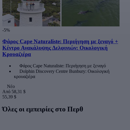
-5%
Φάρος Cape Naturaliste: Περιήγηση με ξεναγό +
Κέντρο Ανακάλυψης Δελφινιών: Οικολογική
Κρουαζιέρα
Φάρος Cape Naturaliste: Περιήγηση με ξεναγό
Dolphin Discovery Centre Bunbury: Οικολογική
κρουαζιέρα
Νέο
Από
58,31 $
55,39 $
Όλες οι εμπειρίες στο Περθ