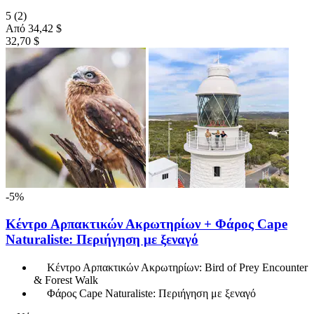
5
(2)
Από
34,42 $
32,70 $
-5%
Κέντρο Αρπακτικών Ακρωτηρίων + Φάρος Cape
Naturaliste: Περιήγηση με ξεναγό
Κέντρο Αρπακτικών Ακρωτηρίων: Bird of Prey Encounter
& Forest Walk
Φάρος Cape Naturaliste: Περιήγηση με ξεναγό