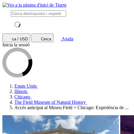
Ajuda
ca / USD
Cerca
Inicia la sessió
Estats Units
Illinois
Chicago
The Field Museum of Natural History
Accés anticipat al Museu Field + Chicago: Experiència de ...