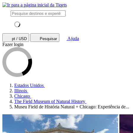
Ajuda
pt / USD
Pesquisar
Fazer login
Estados Unidos
Illinois
Chicago
The Field Museum of Natural History
Museu Field de História Natural + Chicago: Experiência de...