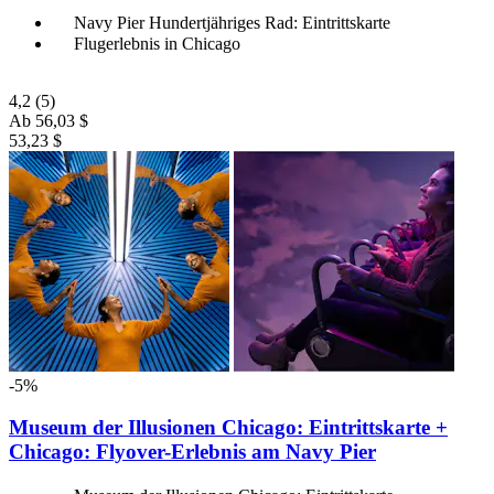
Navy Pier Hundertjähriges Rad: Eintrittskarte
Flugerlebnis in Chicago
4,2
(5)
Ab
56,03 $
53,23 $
-5%
Museum der Illusionen Chicago: Eintrittskarte +
Chicago: Flyover-Erlebnis am Navy Pier