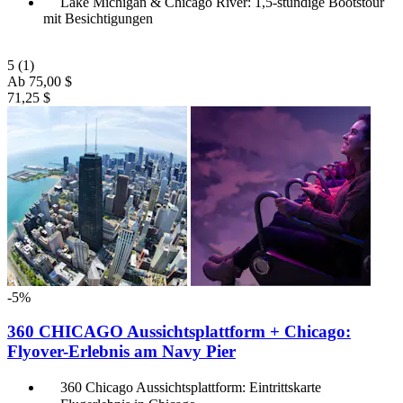
Lake Michigan & Chicago River: 1,5-stündige Bootstour
mit Besichtigungen
5
(1)
Ab
75,00 $
71,25 $
-5%
360 CHICAGO Aussichtsplattform + Chicago:
Flyover-Erlebnis am Navy Pier
360 Chicago Aussichtsplattform: Eintrittskarte