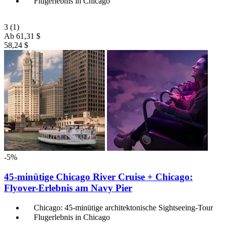
Flugerlebnis in Chicago
3
(1)
Ab
61,31 $
58,24 $
-5%
45-minütige Chicago River Cruise + Chicago:
Flyover-Erlebnis am Navy Pier
Chicago: 45-minütige architektonische Sightseeing-Tour
Flugerlebnis in Chicago