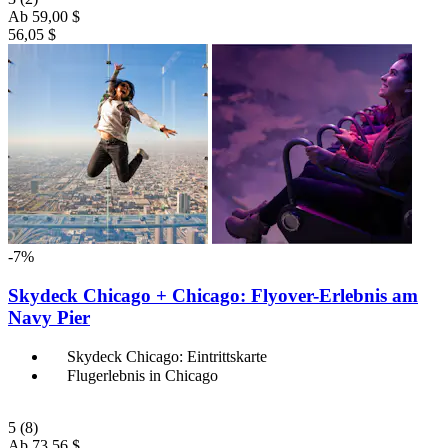
Ab
59,00 $
56,05 $
-7%
Skydeck Chicago + Chicago: Flyover-Erlebnis am
Navy Pier
Skydeck Chicago: Eintrittskarte
Flugerlebnis in Chicago
5
(8)
Ab
73,56 $