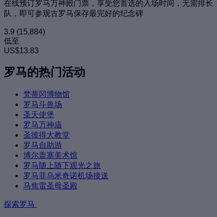
在线预订罗马万神殿门票，享受您首选的入场时间，无需排长
队，即可参观古罗马保存最完好的纪念碑
3.9
(15,884)
低至
US$13.83
罗马的热门活动
梵蒂冈博物馆
罗马斗兽场
圣天使堡
罗马万神庙
圣彼得大教堂
罗马自助游
博尔盖塞美术馆
罗马随上随下观光之旅
罗马菲乌米奇诺机场接送
马焦雷圣母圣殿
探索罗马