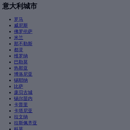
意大利城市
罗马
威尼斯
佛罗伦萨
米兰
那不勒斯
都灵
维罗纳
巴勒莫
热那亚
博洛尼亚
锡耶纳
比萨
庞贝古城
锡尔苗内
卡普里
卡塔尼亚
拉文纳
拉斯佩齐亚
科莫