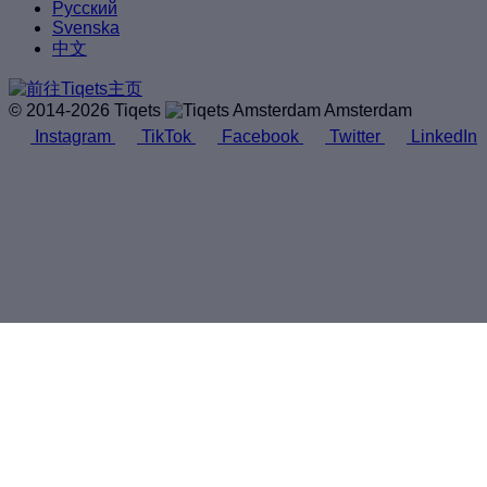
Русский
Svenska
中文
© 2014-2026 Tiqets
Amsterdam
Instagram
TikTok
Facebook
Twitter
LinkedIn