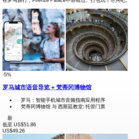
在罗马旅行，Firenze Palace不容错过。打包玩个尽兴吧。
-5%
罗马城市语音导览 + 梵蒂冈博物馆
罗马：智能手机城市音频指南应用程序
梵蒂冈博物馆 与 西斯廷教堂: 托管门票
新
低至
US$51.86
US$49.26