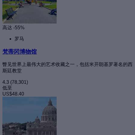
高达 -55%
罗马
梵蒂冈博物馆
瞥见世界上最伟大的艺术收藏之一，包括米开朗基罗著名的西
斯廷教堂
4.3
(78,301)
低至
US$48.40