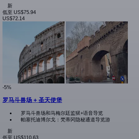
新
低至
US$75.94
US$72.14
-5%
罗马斗兽场 + 圣天使堡
罗马斗兽场和马梅尔廷监狱+语音导览
帕塞托迪博尔戈：梵蒂冈隐秘通道导览游
新
低至
US$110.63