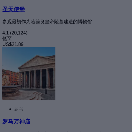
圣天使堡
参观最初作为哈德良皇帝陵墓建造的博物馆
4.1
(20,124)
低至
US$21.89
罗马
罗马万神庙