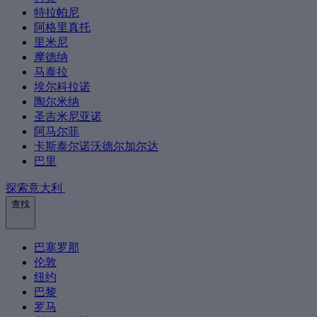
特拉帕尼
阿格里真托
里米尼
摩德纳
马泰拉
埃尔科拉诺
陶尔米纳
圣吉米尼亚诺
阿马尔菲
卡斯泰尔诺沃德尔加尔达
巴里
探索意大利
查找
巴塞罗那
伦敦
纽约
巴黎
罗马