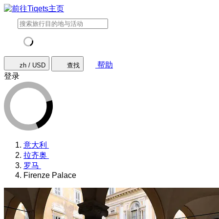
帮助
zh / USD
查找
登录
意大利
拉齐奥
罗马
Firenze Palace