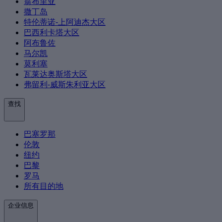
翁布里亚
撒丁岛
特伦蒂诺-上阿迪杰大区
巴西利卡塔大区
阿布鲁佐
马尔凯
莫利塞
瓦莱达奥斯塔大区
弗留利-威斯朱利亚大区
查找
巴塞罗那
伦敦
纽约
巴黎
罗马
所有目的地
企业信息