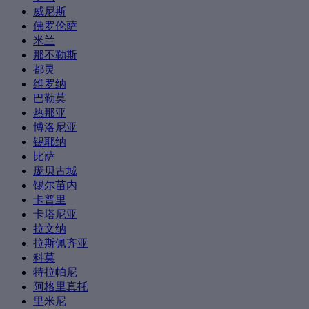
威尼斯
佛罗伦萨
米兰
那不勒斯
都灵
维罗纳
巴勒莫
热那亚
博洛尼亚
锡耶纳
比萨
庞贝古城
锡尔苗内
卡普里
卡塔尼亚
拉文纳
拉斯佩齐亚
科莫
特拉帕尼
阿格里真托
里米尼