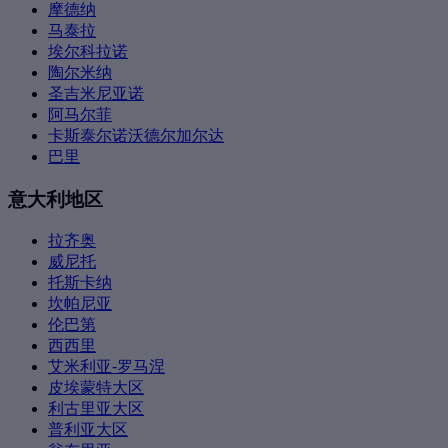
摩德纳
马泰拉
埃尔科拉诺
陶尔米纳
圣吉米尼亚诺
阿马尔菲
卡斯泰尔诺沃德尔加尔达
巴里
意大利地区
拉齐奥
威尼托
托斯卡纳
坎帕尼亚
伦巴第
西西里
艾米利亚-罗马涅
皮埃蒙特大区
利古里亚大区
普利亚大区