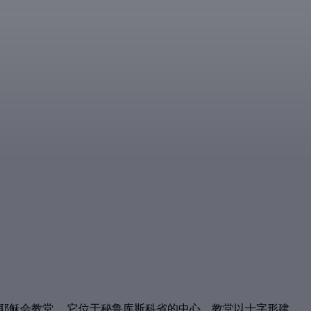
历史悠久的耶稣会教堂。 它位于秘鲁库斯科省的中心。教堂以十字形建