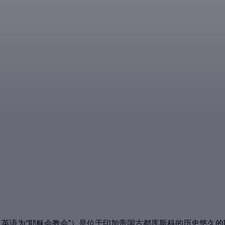
deJesús）（英语为“耶稣会教会”）是位于印加帝国古都库斯科的