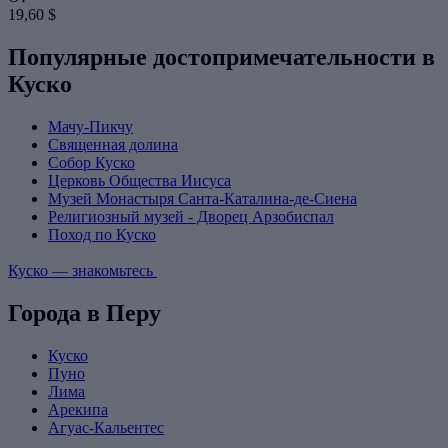
19,60 $
Популярные достопримечательности в
Куско
Мачу-Пикчу
Священная долина
Собор Куско
Церковь Общества Иисуса
Музей Монастыря Санта-Каталина-де-Сиена
Религиозный музей - Дворец Арзобиспал
Поход по Куско
Куско — знакомьтесь
Города в Перу
Куско
Пуно
Лима
Арекипа
Агуас-Кальентес