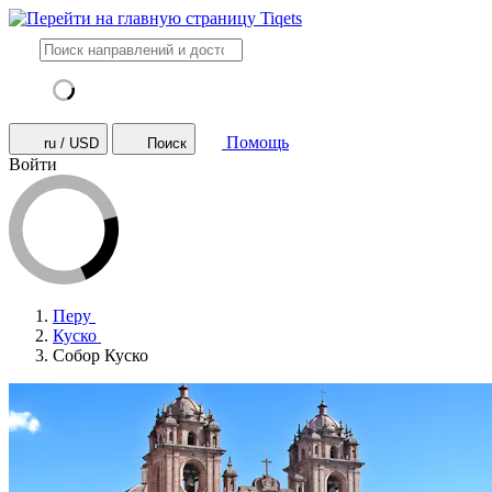
Помощь
ru / USD
Поиск
Войти
Перу
Куско
Собор Куско