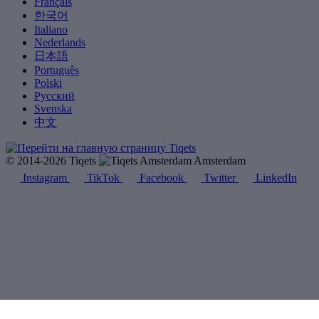
Français
한국어
Italiano
Nederlands
日本語
Português
Polski
Русский
Svenska
中文
© 2014-2026 Tiqets
Amsterdam
Instagram
TikTok
Facebook
Twitter
LinkedIn