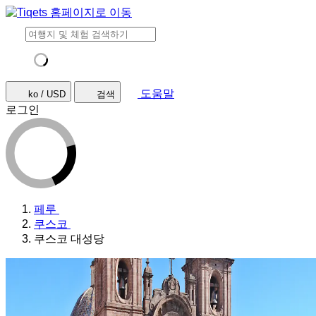
도움말
ko / USD
검색
로그인
페루
쿠스코
쿠스코 대성당