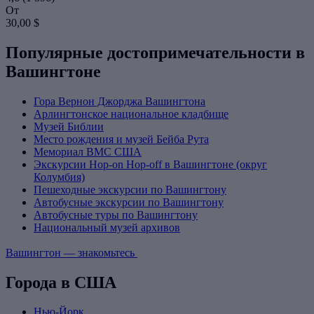
От
30,00 $
Популярные достопримечательности в
Вашингтоне
Гора Вернон Джорджа Вашингтона
Арлингтонское национальное кладбище
Музей Библии
Место рождения и музей Бейба Рута
Мемориал ВМС США
Экскурсии Hop-on Hop-off в Вашингтоне (округ
Колумбия)
Пешеходные экскурсии по Вашингтону
Автобусные экскурсии по Вашингтону
Автобусные туры по Вашингтону
Национальный музей архивов
Вашингтон — знакомьтесь
Города в США
Нью-Йорк