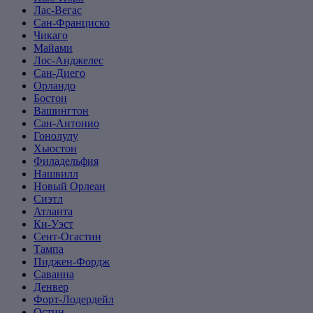
Лас-Вегас
Сан-Франциско
Чикаго
Майами
Лос-Анджелес
Сан-Диего
Орландо
Бостон
Вашингтон
Сан-Антонио
Гонолулу
Хьюстон
Филадельфия
Нашвилл
Новый Орлеан
Сиэтл
Атланта
Ки-Уэст
Сент-Огастин
Тампа
Пиджен-Фордж
Саванна
Денвер
Форт-Лодердейл
Остин