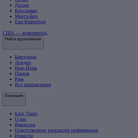
Даллас
Киссимми
Мертл-Бич
East Rutherford
США — знакомьтесь
Найти вдохновение
Барселона
Лондон
Нью-Йорк
Париж
Рим
Все направления
Компания
Блог Tiqets
О нас
Вакансии
Ответственное раскрытие информации
Новости