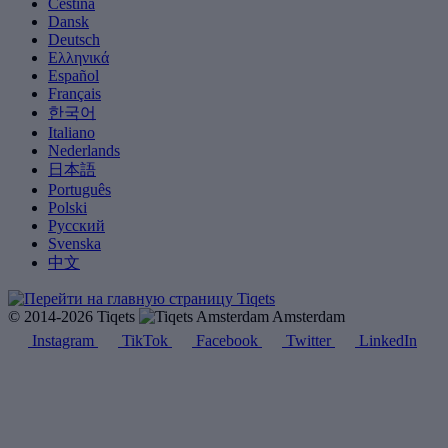
Čeština
Dansk
Deutsch
Ελληνικά
Español
Français
한국어
Italiano
Nederlands
日本語
Português
Polski
Русский
Svenska
中文
© 2014-2026 Tiqets
Amsterdam
Instagram
TikTok
Facebook
Twitter
LinkedIn