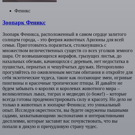
Феникс
Зоопарк Феникс
Зоопарк Феникса, расположенный в самом сердце залитого
солнцем города, - это феерия животных Аризоны для всей
семьи. Приготовьтесь поразиться, столкнувшись с
множеством величественных существ со всех уголков земного
шара. От возвышающихся жирафов, грызущих листья, до
нахальных обезьян, качающихся с деревьев, нет недостатка в
пушистых, пернатых и чешуйчатых друзьях. Неторопливо
прогуляйтесь по оживленным местам обитания и откройте для
себя экзотические чудеса, такие как ползающие змеи, игривые
пингвины и красочные тропические птицы. И давайте не
будем забывать о королях и королевах животного мира –
великолепных львах, тиграх и медведях (о боже!) – которые
всегда готовы продемонстрировать силу и красоту. Но дело не
только в животных в зоопарке Феникса; это уникальный
опыт. Исследуя окрестности, вы будете окружены пышными
садами, захватывающими экспонатами и интерактивными
дисплеями, которые заставят вас почувствовать, что вы
попали в дикую и причудливую страну чудес.