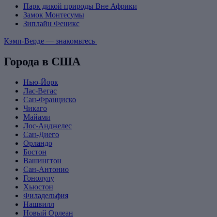
Парк дикой природы Вне Африки
Замок Монтесумы
Зиплайн Феникс
Кэмп-Верде — знакомьтесь
Города в США
Нью-Йорк
Лас-Вегас
Сан-Франциско
Чикаго
Майами
Лос-Анджелес
Сан-Диего
Орландо
Бостон
Вашингтон
Сан-Антонио
Гонолулу
Хьюстон
Филадельфия
Нашвилл
Новый Орлеан