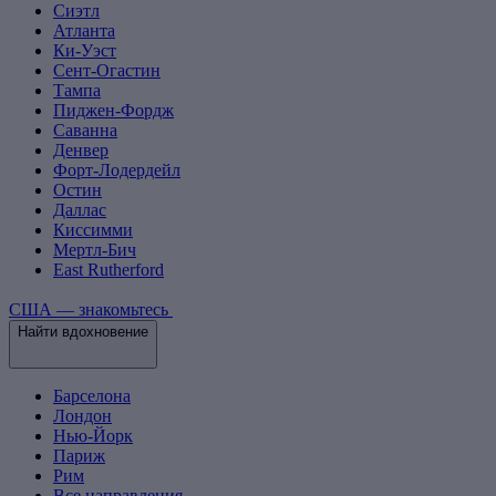
Сиэтл
Атланта
Ки-Уэст
Сент-Огастин
Тампа
Пиджен-Фордж
Саванна
Денвер
Форт-Лодердейл
Остин
Даллас
Киссимми
Мертл-Бич
East Rutherford
США — знакомьтесь
Найти вдохновение
Барселона
Лондон
Нью-Йорк
Париж
Рим
Все направления