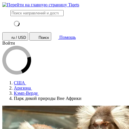
Помощь
ru / USD
Поиск
Войти
США
Аризона
Кэмп-Верде
Парк дикой природы Вне Африки