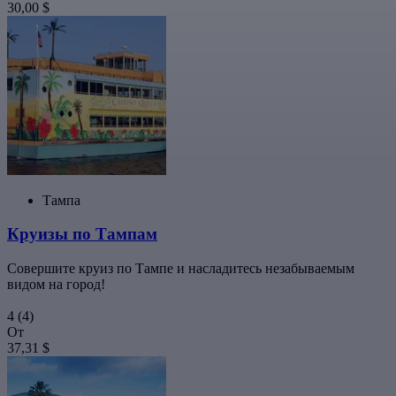
30,00 $
Тампа
Круизы по Тампам
Совершите круиз по Тампе и насладитесь незабываемым
видом на город!
4
(4)
От
37,31 $