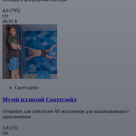
4,6
(795)
От
49,95 $
Скоттсдейл
Музей иллюзий Скоттсдейл
Откройте для себя более 60 экспонатов для захватывающего
приключения
3,9
(15)
От