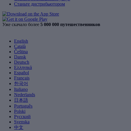
Станьте дистрибьютором
Уже скачало более
5 000 000 путешественников
English
Català
Čeština
Dansk
Deutsch
Ελληνικά
Español
Français
한국어
Italiano
Nederlands
日本語
Português
Polski
Русский
Svenska
中文