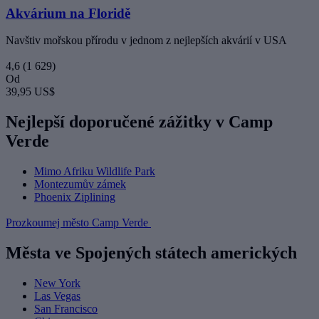
Akvárium na Floridě
Navštiv mořskou přírodu v jednom z nejlepších akvárií v USA
4,6
(1 629)
Od
39,95 US$
Nejlepší doporučené zážitky v Camp
Verde
Mimo Afriku Wildlife Park
Montezumův zámek
Phoenix Ziplining
Prozkoumej město Camp Verde
Města ve Spojených státech amerických
New York
Las Vegas
San Francisco