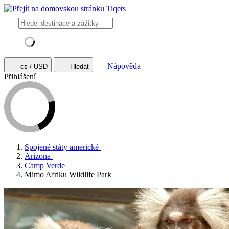
Nápověda
cs / USD
Hledat
Přihlášení
Spojené státy americké
Arizona
Camp Verde
Mimo Afriku Wildlife Park