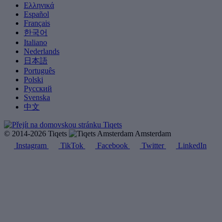
Ελληνικά
Español
Français
한국어
Italiano
Nederlands
日本語
Português
Polski
Русский
Svenska
中文
© 2014-2026 Tiqets
Amsterdam
Instagram
TikTok
Facebook
Twitter
LinkedIn