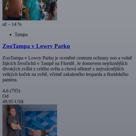
až – 14 %
Tampa
ZooTampa v Lowry Parku
ZooTampa v Lowry Parku je oceněné centrum ochrany zoo a volně
žijících živočichů v Tampě na Floridě. Je domovem nejrůznějších
divokých zvířat z celého světa a chová některé z nejvzácnějších
velkých koček na světě, včetně zakaleného leoparda a floridského
pantera.
4,6
(795)
Od
49,95 US$