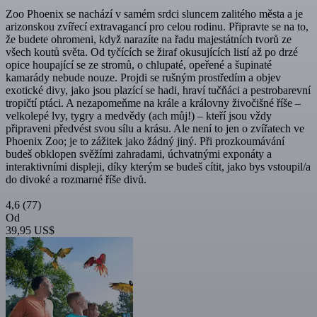
Zoo Phoenix se nachází v samém srdci sluncem zalitého města a je
arizonskou zvířecí extravagancí pro celou rodinu. Připravte se na to,
že budete ohromeni, když narazíte na řadu majestátních tvorů ze
všech koutů světa. Od tyčících se žiraf okusujících listí až po drzé
opice houpající se ze stromů, o chlupaté, opeřené a šupinaté
kamarády nebude nouze. Projdi se rušným prostředím a objev
exotické divy, jako jsou plazící se hadi, hraví tučňáci a pestrobarevní
tropičtí ptáci. A nezapomeňme na krále a královny živočišné říše –
velkolepé lvy, tygry a medvědy (ach můj!) – kteří jsou vždy
připraveni předvést svou sílu a krásu. Ale není to jen o zvířatech ve
Phoenix Zoo; je to zážitek jako žádný jiný. Při prozkoumávání
budeš obklopen svěžími zahradami, úchvatnými exponáty a
interaktivními displeji, díky kterým se budeš cítit, jako bys vstoupil/a
do divoké a rozmarné říše divů.
4,6
(77)
Od
39,95 US$