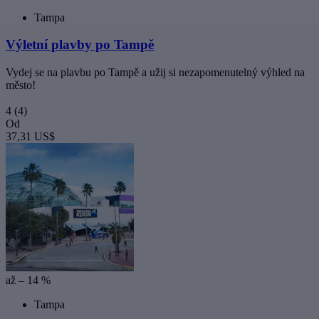
Tampa
Výletní plavby po Tampě
Vydej se na plavbu po Tampě a užij si nezapomenutelný výhled na
město!
4
(4)
Od
37,31 US$
až – 14 %
Tampa