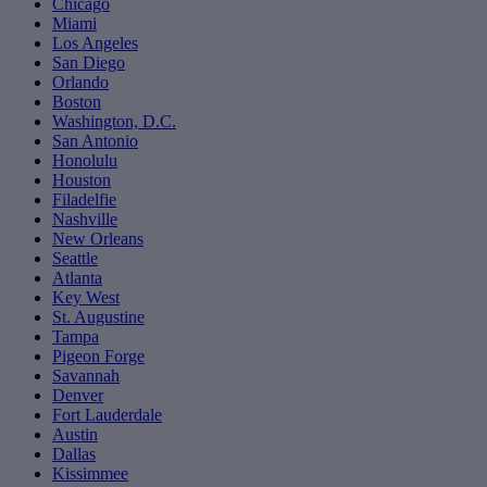
Chicago
Miami
Los Angeles
San Diego
Orlando
Boston
Washington, D.C.
San Antonio
Honolulu
Houston
Filadelfie
Nashville
New Orleans
Seattle
Atlanta
Key West
St. Augustine
Tampa
Pigeon Forge
Savannah
Denver
Fort Lauderdale
Austin
Dallas
Kissimmee