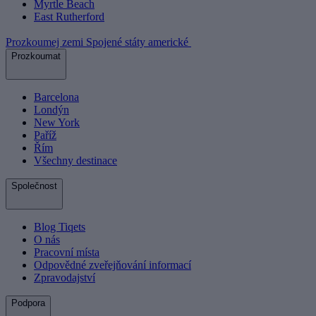
Myrtle Beach
East Rutherford
Prozkoumej zemi Spojené státy americké
Prozkoumat
Barcelona
Londýn
New York
Paříž
Řím
Všechny destinace
Společnost
Blog Tiqets
O nás
Pracovní místa
Odpovědné zveřejňování informací
Zpravodajství
Podpora