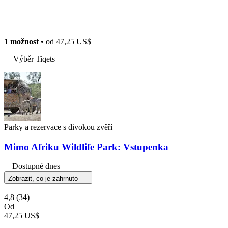
1 možnost
• od
47,25 US$
Výběr Tiqets
Parky a rezervace s divokou zvěří
Mimo Afriku Wildlife Park: Vstupenka
Dostupné dnes
Zobrazit, co je zahrnuto
4,8
(34)
Od
47,25 US$