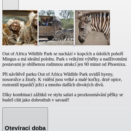
Out of Africa Wildlife Park se nachází v kopcích a údolích pohoří
Mingus a má ideální polohu. Park s velkými výběhy a nadživotními
postavami je oblíbenou rodinnou atrakcí jen 90 minut od Phoenixu.
Při návštěvě parku Out of Africa Wildlife Park uvidíš hyeny,
nosorožce a žirafy. K vidění jsou velké a malé kočky, drzé opice,
roztomilí trpasličí ježci a mnoho dalších divokých divů.
Díky kombinaci zážitků ve stylu safari a prozkoumávání pěšky se
budeš cítit jako dobrodruh v savaně!
Otevírací doba