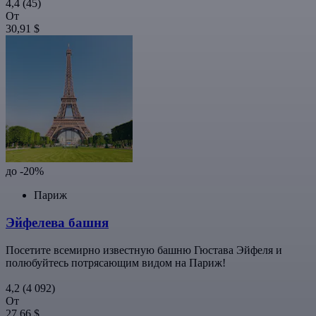
4,4
(45)
От
30,91 $
до -20%
Париж
Эйфелева башня
Посетите всемирно известную башню Гюстава Эйфеля и
полюбуйтесь потрясающим видом на Париж!
4,2
(4 092)
От
27,66 $