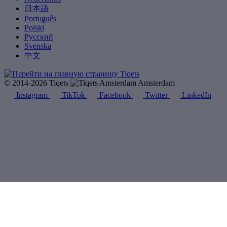
日本語
Português
Polski
Русский
Svenska
中文
© 2014-2026 Tiqets
Amsterdam
Instagram
TikTok
Facebook
Twitter
LinkedIn