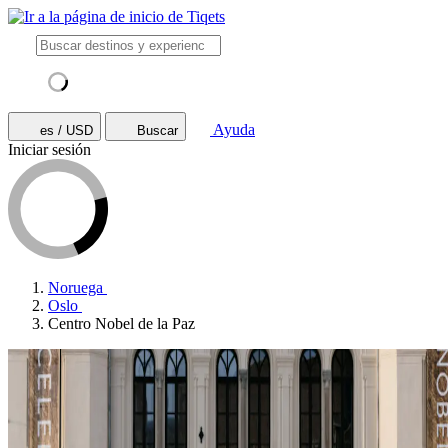
Ayuda
es / USD
Buscar
Iniciar sesión
Noruega
Oslo
Centro Nobel de la Paz