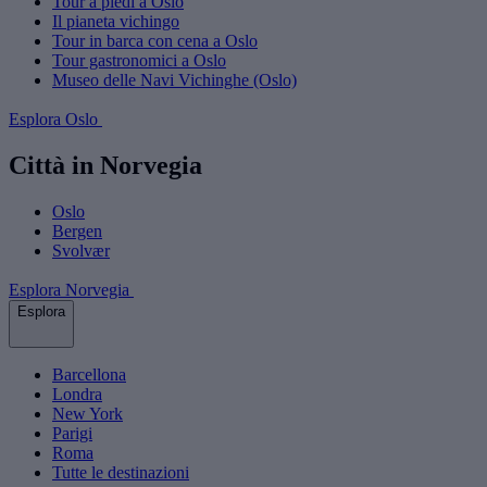
Tour a piedi a Oslo
Il pianeta vichingo
Tour in barca con cena a Oslo
Tour gastronomici a Oslo
Museo delle Navi Vichinghe (Oslo)
Esplora Oslo
Città in Norvegia
Oslo
Bergen
Svolvær
Esplora Norvegia
Esplora
Barcellona
Londra
New York
Parigi
Roma
Tutte le destinazioni