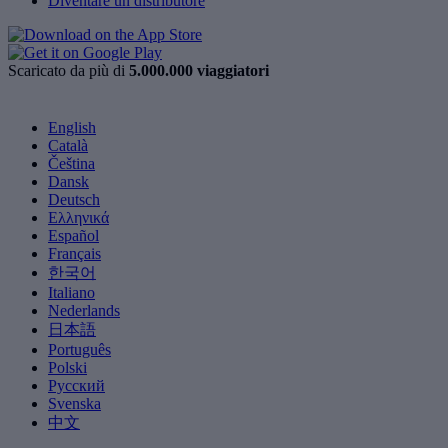
Diventare un distributore
Scaricato da più di
5.000.000 viaggiatori
English
Català
Čeština
Dansk
Deutsch
Ελληνικά
Español
Français
한국어
Italiano
Nederlands
日本語
Português
Polski
Русский
Svenska
中文