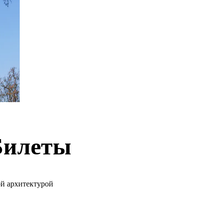
Билеты
й архитектурой