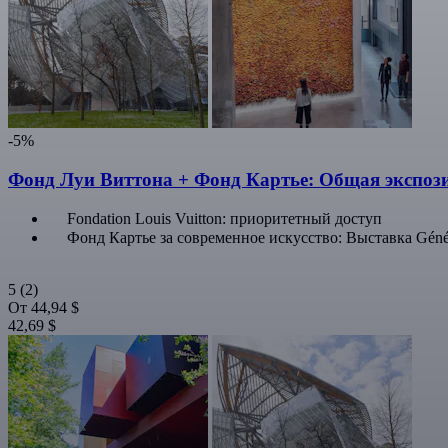
-5%
Фонд Луи Виттона + Фонд Картье: Общая экспоз
Fondation Louis Vuitton: приоритетный доступ
Фонд Картье за современное искусство: Выставка Géné
5
(2)
От
44,94 $
42,69 $