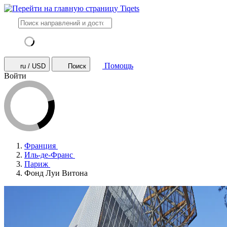
Помощь
ru / USD
Поиск
Войти
Франция
Иль-де-Франс
Париж
Фонд Луи Витона