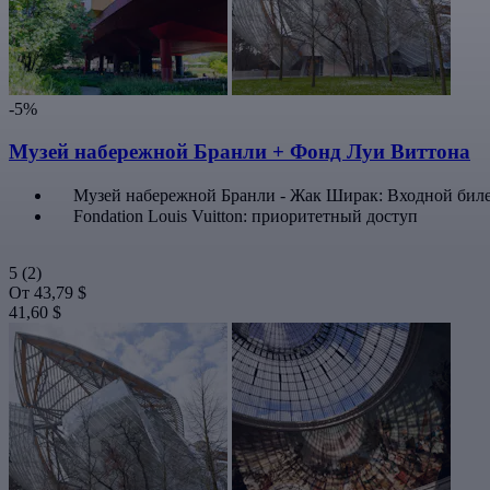
-5%
Музей набережной Бранли + Фонд Луи Виттона
Музей набережной Бранли - Жак Ширак: Входной бил
Fondation Louis Vuitton: приоритетный доступ
5
(2)
От
43,79 $
41,60 $