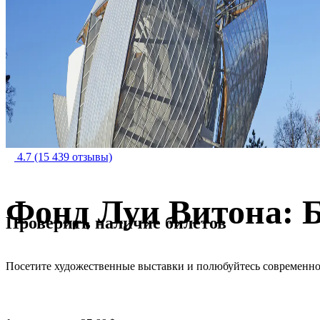
4.7
(15 439 отзывы)
Фонд Луи Витона: 
Проверить наличие билетов
Посетите художественные выставки и полюбуйтесь современно