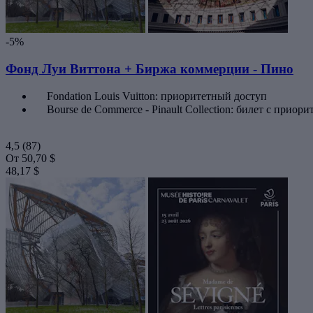
-5%
Фонд Луи Виттона + Биржа коммерции - Пино
Fondation Louis Vuitton: приоритетный доступ
Bourse de Commerce - Pinault Collection: билет с прио
4,5
(87)
От
50,70 $
48,17 $