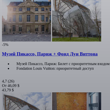
-5%
Музей Пикассо, Париж + Фонд Луи Виттона
Музей Пикассо, Париж: Билет с приоритетным входом
Fondation Louis Vuitton: приоритетный доступ
4,7
(26)
От
46,09 $
43,79 $