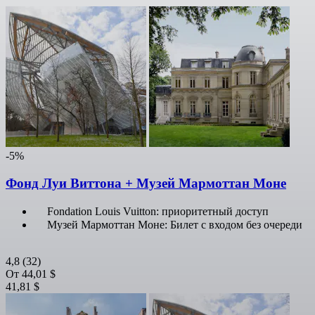
-5%
Фонд Луи Виттона + Музей Мармоттан Моне
Fondation Louis Vuitton: приоритетный доступ
Музей Мармоттан Моне: Билет с входом без очереди
4,8
(32)
От
44,01 $
41,81 $