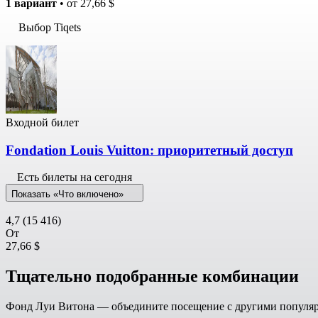
1 вариант
• от
27,66 $
Выбор Tiqets
Входной билет
Fondation Louis Vuitton: приоритетный доступ
Есть билеты на сегодня
Показать «Что включено»
4,7
(15 416)
От
27,66 $
Тщательно подобранные комбинации
Фонд Луи Витона — объедините посещение с другими популяр